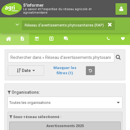
Réseau d’avertissements
S'informer
Le savoir et l'expertise du réseau agricole et
phytosanitaires (RAP)
agroalimentaire
Le savoir et l'expertise du réseau agricole et
Réseau d’avertissements phytosanitaires (RAP)
agroalimentaire
Masquer les
Date
filtres
(1)
Organisations:
Toutes les organisations
Sous-réseau sélectionné :
Avertissements 2025