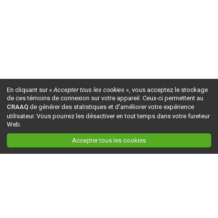
En cliquant sur
« Accepter tous les cookies »
, vous acceptez le stockage
de ces témoins de connexion sur votre appareil. Ceux-ci permettent au
CRAAQ
de générer des statistiques et d'améliorer votre expérience
utilisateur. Vous pourrez les désactiver en tout temps dans votre fureteur
Web.
Accepter tous les cookies
Ceci est la version du site en
développement
. Pour la version en
production
, visitez ce
lien
.