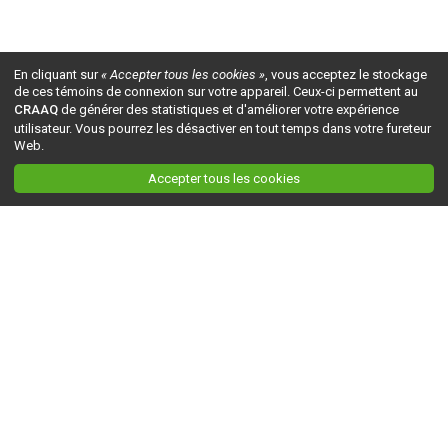
En cliquant sur
« Accepter tous les cookies »
, vous acceptez le stockage
de ces témoins de connexion sur votre appareil. Ceux-ci permettent au
CRAAQ
de générer des statistiques et d'améliorer votre expérience
utilisateur. Vous pourrez les désactiver en tout temps dans votre fureteur
Web.
Accepter tous les cookies
Ceci est la version du site en
développement
. Pour la version en
production
, visitez ce
lien
.