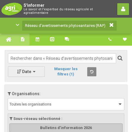
Réseau d’avertissements
S'informer
Le savoir et l'expertise du réseau agricole et
phytosanitaires (RAP)
agroalimentaire
Le savoir et l'expertise du réseau agricole et
Réseau d’avertissements phytosanitaires (RAP)
agroalimentaire
Masquer les
Date
filtres
(1)
Organisations:
Toutes les organisations
Sous-réseau sélectionné :
Bulletins d'information 2026