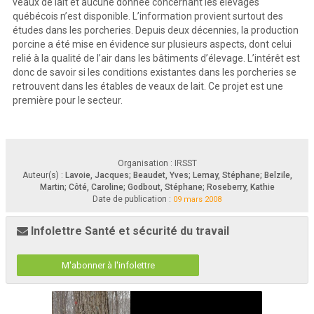
veaux de lait et aucune donnée concernant les élevages
québécois n’est disponible. L’information provient surtout des
études dans les porcheries. Depuis deux décennies, la production
porcine a été mise en évidence sur plusieurs aspects, dont celui
relié à la qualité de l’air dans les bâtiments d’élevage. L’intérêt est
donc de savoir si les conditions existantes dans les porcheries se
Substances chimiques et agents biologiques
retrouvent dans les étables de veaux de lait. Ce projet est une
Études
première pour le secteur.
et recherches
RAPPORT
R-524
Qualité de l'air dans les étables de veaux de lait
Organisation : IRSST
Auteur(s) :
Lavoie, Jacques; Beaudet, Yves; Lemay, Stéphane; Belzile,
Avis de non-responsabilité
Jacques Lavoie, Service 
de la recherche, IRSST
L’IRSST ne donne aucune 
Martin; Côté, Caroline; Godbout, Stéphane; Roseberry, Kathie
garantie relative à l’exactitude, 
Yves Beaudet, Services et expe
rtises de laboratoire, IRSST
la fiabilité ou le caractère 
exhaustif de l’information 
Date de publication :
contenue dans ce document. 
09 mars 2008
Stéphane Lemay, Martin 
Belzile, Caroline Côté, 
En aucun cas l’IRSST ne 
Stéphane Godbout et Kathie Roseberry, 
saurait être tenu responsable 
pour tout dommage corporel, 
Institut de recherche et de développement en agroenvironnement (IRDA)
moral ou matériel résultant 
de l’utilisation de cette 
information. 
Notez que les contenus des 
Infolettre Santé et sécurité du travail
documents sont protégés par 
les législations canadiennes 
applicables 
en matière de 
propriété intellectuelle.
Cliquez recherche
www.irsst.qc.ca
M'abonner à l'infolettre
Cette publication est disponible 
en version PDF
sur le site Web de l’IRSST.
Cette étude a été financée par l’IRSST. Les conclusions et recommandations sont celles des auteurs. 