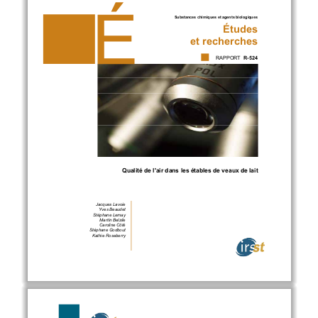
Substances chimiques et agents biologiques
Études
et recherches
RAPPORT
R-524
Qualité de l'air dans les étables de veaux de lait
Jacques Lavoie
Yves Beaudet
Stéphane Lemay
Martin Belzile
Caroline Côté
Stéphane Godbout
Kathie Roseberry