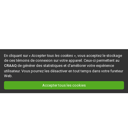
En cliquant sur
« Accepter tous les cookies »
, vous acceptez le stockage
de ces témoins de connexion sur votre appareil. Ceux-ci permettent au
CRAAQ
de générer des statistiques et d'améliorer votre expérience
utilisateur. Vous pourrez les désactiver en tout temps dans votre fureteur
Web.
Accepter tous les cookies
Ceci est la version du site en
développement
. Pour la version en
production
, visitez ce
lien
.