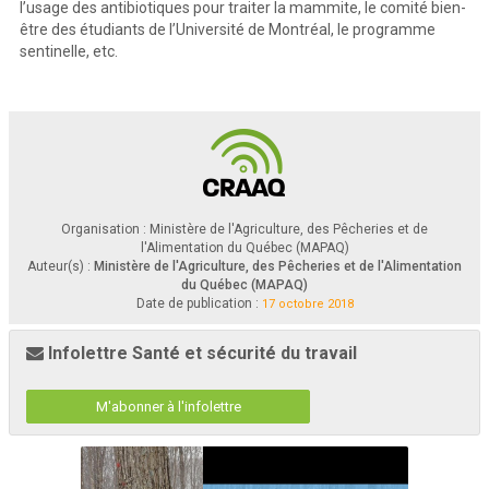
l’usage des antibiotiques pour traiter la mammite, le comité bien-
2.
Activités 2017
-
2018 
être des étudiants de l’Université de Montréal, le programme
sentinelle, etc.
Groupe de pilotage

Cellule de communication

Groupes sectoriels 

3.
Quelques bons coups des partenaires
Organisation : Ministère de l'Agriculture, des Pêcheries et de
l'Alimentation du Québec (MAPAQ)
Auteur(s) :
Ministère de l'Agriculture, des Pêcheries et de l'Alimentation
du Québec (MAPAQ)
Date de publication :
17 octobre 2018
Infolettre Santé et sécurité du travail
M'abonner à l'infolettre