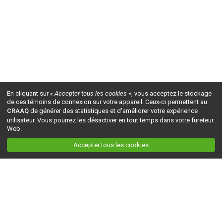
En cliquant sur
« Accepter tous les cookies »
, vous acceptez le stockage
de ces témoins de connexion sur votre appareil. Ceux-ci permettent au
CRAAQ
de générer des statistiques et d'améliorer votre expérience
utilisateur. Vous pourrez les désactiver en tout temps dans votre fureteur
Web.
Accepter tous les cookies
Ceci est la version du site en
développement
. Pour la version en
production
, visitez ce
lien
.