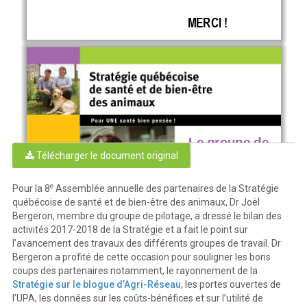
MERCI !
3
3
Le groupe de 
pilotage 
Télécharger le document original
Bilan des 
e
Pour la 8
Assemblée annuelle des partenaires de la Stratégie
activités
québécoise de santé et de bien-être des animaux, Dr Joël
2017
-
2018 
Bergeron, membre du groupe de pilotage, a dressé le bilan des
activités 2017-2018 de la Stratégie et a fait le point sur
l’avancement des travaux des différents groupes de travail. Dr
PLAN DE LA PRÉSENTATION 
Bergeron a profité de cette occasion pour souligner les bons
4
coups des partenaires notamment, le rayonnement de la
Stratégie sur le blogue d’Agri-Réseau
, les portes ouvertes de
1.
Bienvenue aux nouveaux partenaires
l’UPA, les données sur les coûts-bénéfices et sur l’utilité de