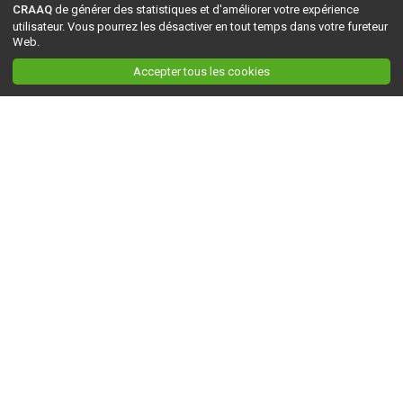
CRAAQ
de générer des statistiques et d'améliorer votre expérience
utilisateur. Vous pourrez les désactiver en tout temps dans votre fureteur
Web.
Accepter tous les cookies
Ceci est la version du site en
développement
. Pour la version en
production
, visitez ce
lien
.
AGRI-RÉSEAU
À propos d'Agri-Réseau