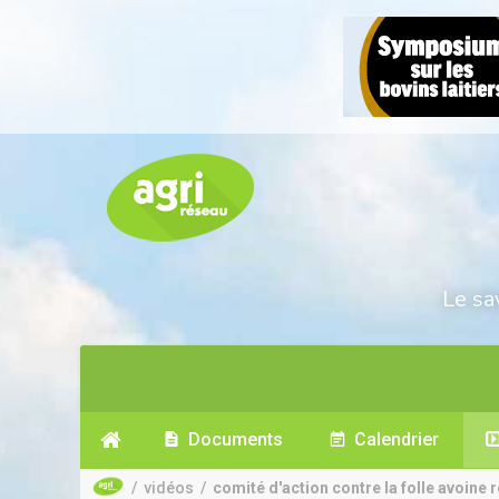
Le sa
Documents
Calendrier
/
vidéos
/
comité d'action contre la folle avoine ré