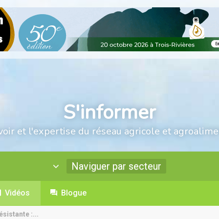
S'informer
voir et l'expertise du réseau agricole et agroalime
Naviguer par secteur
Vidéos
Blogue
sistante :...