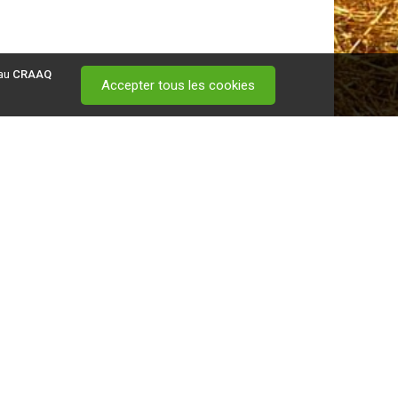
 au
CRAAQ
Accepter tous les cookies
 visitez ce
lien
.