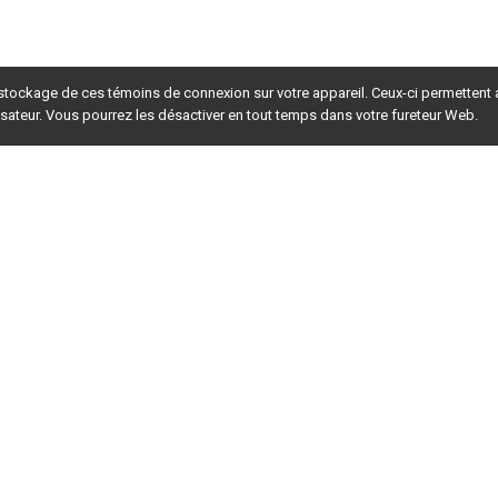
 stockage de ces témoins de connexion sur votre appareil. Ceux-ci permettent
lisateur. Vous pourrez les désactiver en tout temps dans votre fureteur Web.
rsion du site en
développement
. Pour la version en
production
,