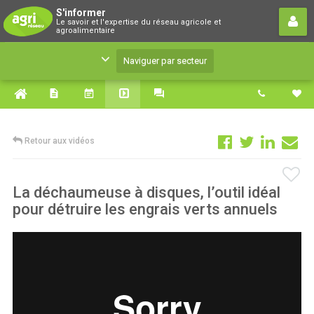
S'informer
S'informer
Le savoir et l'expertise du réseau agricole et
Le savoir et l'expertise du réseau agricole et
agroalimentaire
agroalimentaire
Naviguer par secteur
Retour aux vidéos
La déchaumeuse à disques, l’outil idéal
pour détruire les engrais verts annuels