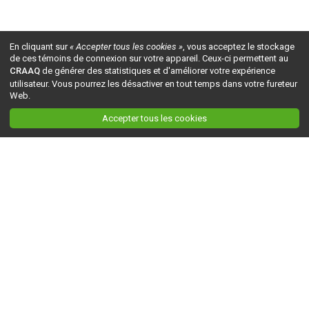
En cliquant sur
« Accepter tous les cookies »
, vous acceptez le stockage
de ces témoins de connexion sur votre appareil. Ceux-ci permettent au
CRAAQ
de générer des statistiques et d'améliorer votre expérience
utilisateur. Vous pourrez les désactiver en tout temps dans votre fureteur
Web.
Accepter tous les cookies
Ceci est la version du site en
développement
. Pour la version en
production
, visitez ce
lien
.