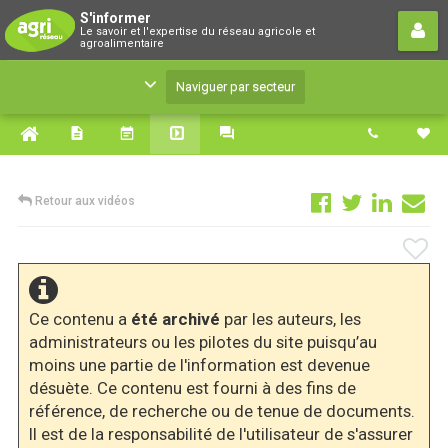
S'informer
S'informer
Le savoir et l'expertise du réseau agricole et
Le savoir et l'expertise du réseau agricole et
agroalimentaire
agroalimentaire
Naviguer par secteur
Retour aux vidéos
Ce contenu a
été archivé
par les auteurs, les
administrateurs ou les pilotes du site puisqu’au
moins une partie de l'information est devenue
désuète. Ce contenu est fourni à des fins de
référence, de recherche ou de tenue de documents.
Il est de la responsabilité de l'utilisateur de s'assurer