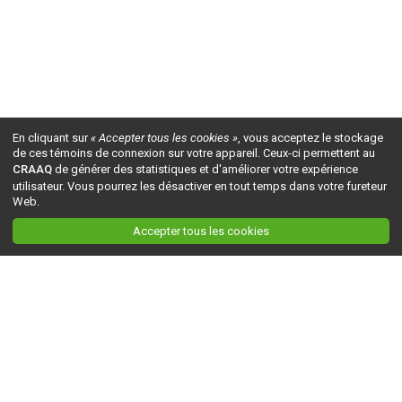
En cliquant sur
« Accepter tous les cookies »
, vous acceptez le stockage
de ces témoins de connexion sur votre appareil. Ceux-ci permettent au
CRAAQ
de générer des statistiques et d'améliorer votre expérience
utilisateur. Vous pourrez les désactiver en tout temps dans votre fureteur
Web.
Accepter tous les cookies
Ceci est la version du site en
développement
. Pour la version en
production
, visitez ce
lien
.