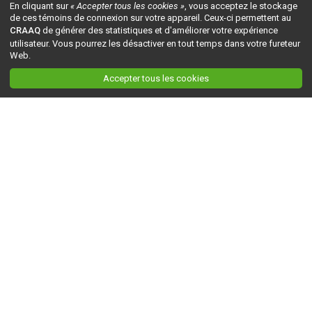
En cliquant sur
« Accepter tous les cookies »
, vous acceptez le stockage
de ces témoins de connexion sur votre appareil. Ceux-ci permettent au
CRAAQ
de générer des statistiques et d'améliorer votre expérience
utilisateur. Vous pourrez les désactiver en tout temps dans votre fureteur
Web.
Accepter tous les cookies
Ceci est la version du site en
développement
. Pour la version en
production
, visitez ce
lien
.
AGRI-RÉSEAU