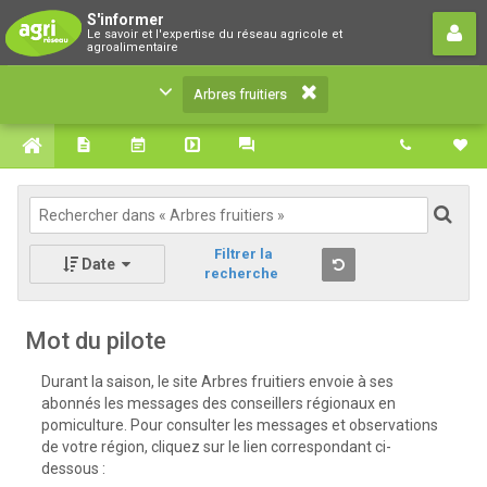
Arbres fruitiers
S'informer
Le savoir et l'expertise du réseau agricole et
Le savoir et l'expertise du réseau agricole et
agroalimentaire
agroalimentaire
Arbres fruitiers
Filtrer la
Date
recherche
Mot du pilote
Durant la saison, le site Arbres fruitiers envoie à ses
abonnés les messages des conseillers régionaux en
pomiculture. Pour consulter les messages et observations
de votre région, cliquez sur le lien correspondant ci-
dessous :