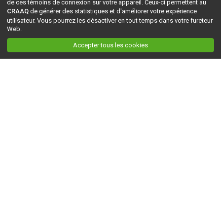
de ces témoins de connexion sur votre appareil. Ceux-ci permettent au
CRAAQ
de générer des statistiques et d'améliorer votre expérience
utilisateur. Vous pourrez les désactiver en tout temps dans votre fureteur
Web.
Accepter tous les cookies
Ceci est la version du site en
développement
. Pour la version en
production
, visitez ce
lien
.
AGRI-RÉSEAU