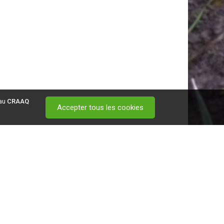
 au
CRAAQ
Accepter tous les cookies
 visitez ce
lien
.