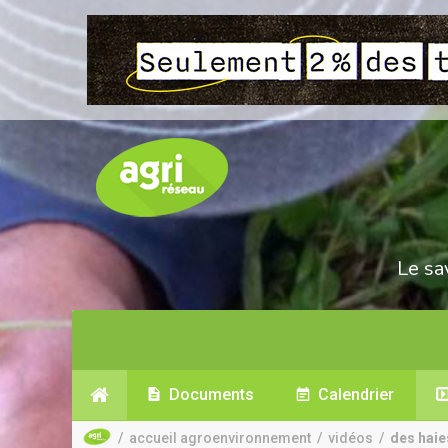
Le sa
Documents
Calendrier
/
accueil agroenvironnement
/
vidéos
/
des haie