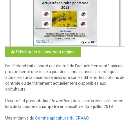
Actualités apicoles printemps 
2018
Photo: Joseph Moisan-De Serres
Photo: Mélissa Girard
Julie Ferland
Médecin Vétérinaire responsable du réseau 
apicole/Responsable provinciale de l’apiculture
MAPAQ, 7 juillet 2018
Télécharger le document original
Plan de la présentation
Dre Ferland fait d'abord un résumé de l'actualité en santé apicole,
Mortalités hivernales printemps 2018
•
puis présente une mise à jour des connaissances scientifiques
Petit coléoptère de la ruche (PCR) et 
•
actuelles sur la nosémose ainsi que sur les différentes options de
importation de reines
Petit coléoptère de la ruche (PCR) au Bas-St-
•
contrôle ou de traitement actuellement disponibles aux
Laurent
apiculteurs.
Résumé et présentation PowerPoint de la conférence présentée
lors de la Journée champêtre en apiculture du 7 juillet 2018.
Journée champêtre en apiculture
1
7 juillet 2018
Une initiative du
Comité apiculture du CRAAQ
.