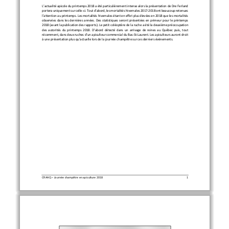
L’actualité apicole du printemps 2018 a été particulièrement intense alors la présentation de Dre Ferland 
portera uniquement sur celle
-
ci. Tout d’abord, les mortalités hivernales 2017
-
2018 ont beaucoup retenues 
l’attention au printemps. Les mortalités hive
rnales étant en effet plus élevées en 2018 que les mortalités 
observées  dans  les  dernières  années.  Des  statistiques  seront  présentées  en  primeur  pour  le  printemps 
2018 (avant la publication des rapports). Le petit coléoptère de la ruche a été la deuxième p
réoccupation 
des autorités du printemps 2018. D’abord détecté dans un arrivage de reines au Québec puis, tout 
récemment, dans deux ruches d’un apiculteur commercial du Bas
-
St
-
Laurent. Les apiculteurs auront droit 
à une présentation plus qu’actuelle lors de
la journée champêtre sur ces derniers évènements. 
CRAAQ 
–
Journée champêtre en apiculture 201
8
1