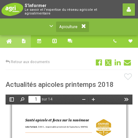
Apiculture
S'informer
Le savoir et l'expertise du réseau agricole et
Le savoir et l'expertise du réseau agricole et
agroalimentaire
agroalimentaire
Apiculture
Retour aux documents
Actualités apicoles printemps 2018
sur 14
Afficher/Masquer
Rechercher
Zoom
Zoom
Outils
le
arrière
avant
panneau
latéral
Santé apicole et focus sur la nosémose
Julie Ferland
, 
D.M.V., responsable provincial de l’apiculture, MAPAQ