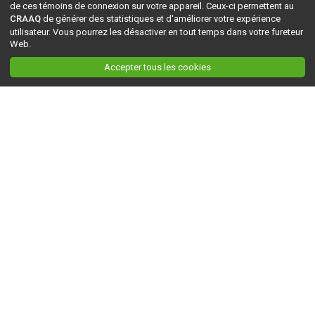
de ces témoins de connexion sur votre appareil. Ceux-ci permettent au
CRAAQ
de générer des statistiques et d'améliorer votre expérience
utilisateur. Vous pourrez les désactiver en tout temps dans votre fureteur
Web.
Accepter tous les cookies
Ceci est la version du site en
développement
. Pour la version en
production
, visitez ce
lien
.
AGRI-RÉSEAU