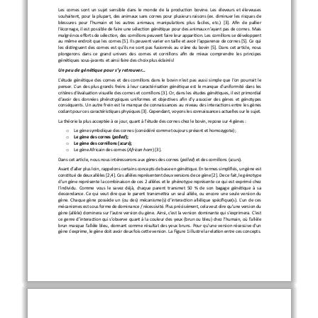
Les cornes sont un sujet 
sensible dans le monde de la production bovine
. Les éleveurs et éleveuses 
souhaitent, pour la plupart, des animaux sans cornes
pour plusieurs raisons (ex. 
diminuer les risques de 
blessures pour l’humain et les autres animaux, manipulations plus faciles, et
c.)
[
3
]
.
Afin de 
pallier
l’écornage, 
il est possible de faire une sélection génétique pour des animaux n’ayant pas de corne
s
. Mais 
malgré nos efforts de sélection, d
es cornillons
peuvent faire leur apparition
. 
Les cornillons 
se développent 
au même 
endroit que les cornes
[
5
]
.
Ils peuvent varier en taille
et avoir 
l’
apparence de 
cornes
[
5
]
.
Ce qui 
les distinguent des cornes est 
qu’ils
ne sont pas fusionnés au crâne du 
bovin
[
5
]
.
Dans cet article, nous 
plonger
ons
dans
ce 
grand univers
d
es
cornes et cor
nillons
afin de mieux comprendre 
les pri
ncipes 
génétiques 
sous
-
jacent
s
et ainsi faire des choix 
plus éclairés
!
Un peu de génétique 
pour s’y retrouver
...
L’étude génétique des cornes 
et des cornillons 
dans le bovin n’est pas aussi 
simple que l’on
pourrait le
pense
r
. L’un des plus 
grands freins
à leur
caractérisation génétique
est 
le manque d
’uniformité dans l
es 
critères d’
évaluation visuelle des cornes et cornillons
[
3
]
.
Or, d
ans 
l
es études génétiques, il est primordial 
d’avoir des données phénotypiques 
uniformes et 
objectives 
afin d’y associer des 
gènes et 
génotypes 
conséquents. Un autre frein
est 
le manque de connaissances 
au niveau
d
es
interaction
s entre les
gènes 
coda
nt pour 
ces
caractéristiques 
physiques
[
3
]
.
Cependant
, 
voyons les connaissances actuelles sur le sujet.
La théorie la plus acceptée à ce jour
, 
quant à l’étude des cornes chez le bovin
,
repose sur 4 gènes
:
o
Le gène symbolique des cornes
(
considéré comme tou
jours 
présent et homozygote
)
;
o
Le gène des cornes (
polled
)
;
o
Le gène des cornillons (
scurs
);
o
Le gène
Africain des cornes (
African horn
)
[
3
]
.
Dans cet article, nous nous intéresser
on
s
au
x
gène
s
des cornes (
polled
) et des cornillons (
scurs
).
Avant d’aller plus loin,
rappelons
certains concepts
de
base en génétique
. 
En termes simplifié
s
, u
n gène est 
constitué 
de deux 
allèles
[
2,4
]
.
Ces allèles 
représentent
deux 
versions d
e ce
gène
[
2
]
.
De ce fait, le génotype 
d’un gène représente la combinaison de ces 2 allèles
et le phénotype représente ce qui est 
exprimé
chez 
l’individu. 
Comme vous le savez déjà, chaque parent transmet 50
% de son bagage
génétique à sa 
descendance
.
C
e qui veut dire 
qu
e le parent transmettra un seul allèle
, ou encore un
e seule version du 
gène
.
Chaque gène possède un (ou des) mécanisme(s) d’interaction allélique spécifique(s). 
L’un de ces 
mécanisme
s
est sous forme de dominance
/ récessivité. Plus précisément, cela veut dire qu’une version du 
gène (allèle) dominera 
sur l’
autre version du gène
. Ainsi, 
c’est la version dominante qui s’exprimera.
C’est 
ce genre d’interaction qui s’observe quant à la couleur des yeux (brun ou bleu) 
chez l’humain, où l’allèle 
brun masque l’allèle bleu
,
donnant comme résultat des yeux bruns
.
Pour qu’un
e version récessive d’un 
gène s’exprime, le gène doit avoir deux fois cette version.
La 
F
igure 1 
illustre la relation entre ces concepts.