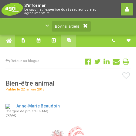
Bovins laitiers
S'informer
Le savoir et l'expertise du réseau agricole et
Le savoir et l'expertise du réseau agricole et
agroalimentaire
agroalimentaire
Bovins laitiers
Retour au blogue
Bien-être animal
Publié le 22 janvier 2018
Anne-Marie Beaudoin
Chargée de projets CRAAQ
CRAAQ