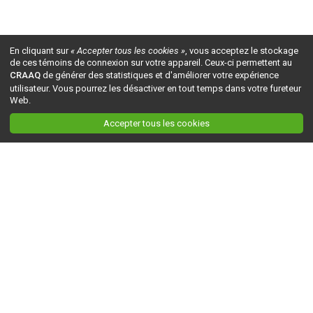
En cliquant sur
« Accepter tous les cookies »
, vous acceptez le stockage
de ces témoins de connexion sur votre appareil. Ceux-ci permettent au
CRAAQ
de générer des statistiques et d'améliorer votre expérience
utilisateur. Vous pourrez les désactiver en tout temps dans votre fureteur
Web.
Accepter tous les cookies
Ceci est la version du site en
développement
. Pour la version en
production
, visitez ce
lien
.