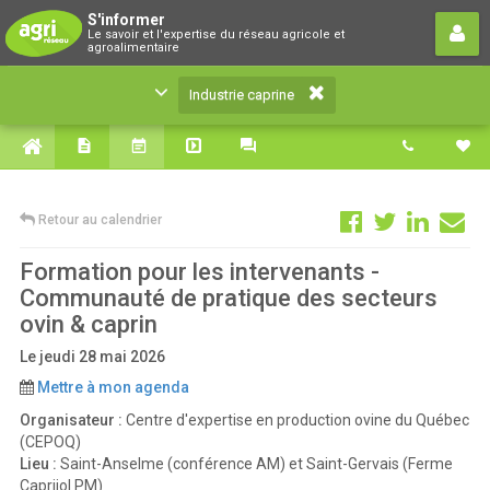
Industrie caprine
S'informer
Le savoir et l'expertise du réseau agricole et
Le savoir et l'expertise du réseau agricole et
agroalimentaire
agroalimentaire
Industrie caprine
Retour au calendrier
Formation pour les intervenants -
Communauté de pratique des secteurs
ovin & caprin
Le jeudi 28 mai 2026
Mettre à mon agenda
Organisateur :
Centre d'expertise en production ovine du Québec
(CEPOQ)
Lieu :
Saint-Anselme (conférence AM) et Saint-Gervais (Ferme
Caprijol PM)