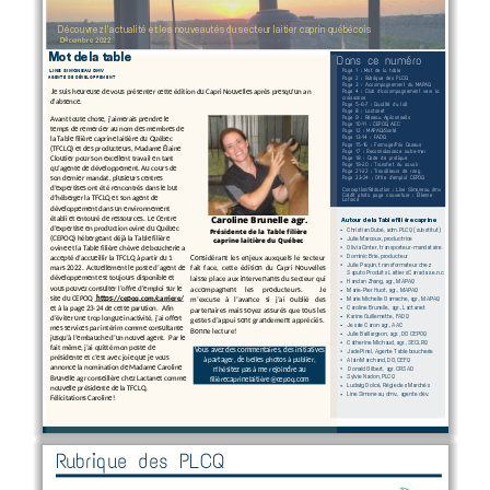
Découvrez l'actualité et les nouveautés du secteur laitier caprin québécois
Décembre 2022
Mot de la table
Dans ce numéro
LINE SIMONEAU DMV
Page 1 : Mot de la table
Page 2 : Rubrique des PLCQ
AGENTE DE DÉVELOPP
EMENT
Page 3 : Accompagnement du MAPAQ
Page 4 : Club d'accompagnement vers la
Je suis heureuse de vous présenter cette édition du Capri Nouvelles après presqu'un an
croissance
d'absence.
Page 5-6-7 : Qualité du lait
Page 8 : Lactanet
Page 9 : Réseau Agriconseils
Avant toute chose, j’aimerais prendre le
Page 10-11 : CEPOQ, AEC
temps de remercier au nom des membres de
Page 12 : MAPAQ/Santé
Page 13-14 : FADQ
la Table filière caprine laitière du Québec
P
age 15-16 : Fromage/Prix Caseus
(TFCLQ) et des producteurs, Madame Élaine
Page 17 : Reconnaissance outre-mer
Page 18 
: Code de pratique
Cloutier pour son excellent travail en tant
Page 19-20 : Transfert du savoir
qu’agente de développement. Au cours de
Page 21-22 : Travailleurs de rang
Page 23-24 : Offre d'emploi CEPOQ
son dernier mandat, plusieurs centres
d’expertises ont été rencontrés dans le but
Conception/
Rédaction : Line Simoneau dmv
Crédit photo page couverture : Étienne
d’héberger la TFCLQ et son agent de
Laforce
développement dans un environnement
Caroline Brunelle agr.
établi et entouré de ressources.
Le Centre
Autour de la Table filière caprine
d’expertise en production ovine du Québec
Christian Dubé, adm. PLCQ (substitut)
Présidente de la Table filière
(CEPOQ) hébergeant déjà la Table filière
Julie Marcoux, productrice
caprine laitière du Québec
Olivia Cinter, transporteur-mandataire
ovine et la Table filière chèvre de boucherie a
Dominic Brie, producteur
Considérant les enjeux auxquels le secteur
accepté d’accueillir la TFCLQ à partir du 1
Julie Paquin, transformateur chez
fait face, cette édition du Capri Nouvelles
mars 2022.
Actuellement le poste d’agent de
Saputo Produits Laitiers Canada s.e.n.c
développement est toujours disponible et
laisse place aux intervenants du secteur qui
Handan Zhang, agr., MAPAQ
vous pouvez consulter l’offre d’emploi sur le
accompagnent  les  producteurs.
Je
Marie-Pier Huot, agr., MAPAQ
site du CEPOQ
https://cepoq.com/carriere/
m’excuse  à  l’avance  si  j’ai  oublié  des
Marie Michelle Gamache, agr., MAPAQ
et à la page 23-24 de cette parution.
Afin
Caroline Brunelle, agr., Lactanet
partenaires mais soyez assurés que tous les
Karine Guillemette, FADQ
d’éviter une trop longue inactivité, j’ai offert
gestes d’appui sont grandement appréciés.
Jessie Caron agr., AAC
mes services par intérim comme consultante
Bonne lecture!
Julie Baillargeon, agr., DG CEPOQ
jusqu’à l’embauche d’un nouvel agent.
Par le
Catherine Michaud, agr., SECLRQ
fait même, j’ai quitté mon poste de
Vous avez des commentaires, des initiatives
Jade Pinel, Agente Table boucherie
présidente et c’est avec joie que je vous
à partager, de belles photos à publier,
Alain Marchand, DG, CEFQ
annonce la nomination de Madame Caroline
Donald Gilbert, agr. CRSAD
n'hésitez pas à me rejoindre au
Sylvie Nadon, PLCQ
Brunelle agr conseillère chez Lactanet comme
filièrecaprinelaitière@cepoq.com
Ludwig Dolcé, Régie des Marchés
nouvelle présidente de la TFCLQ.
Line Simoneau, dmv., agente dév.
Félicitations Caroline!
Rubrique des PLCQ