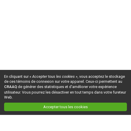
En cliquant sur
« Accepter tous les cookies »
, vous acceptez le stockage
de ces témoins de connexion sur votre appareil. Ceux-ci permettent au
CRAAQ
de générer des statistiques et d'améliorer votre expérience
utilisateur. Vous pourrez les désactiver en tout temps dans votre fureteur
Web.
Accepter tous les cookies
Ceci est la version du site en
développement
. Pour la version en
production
, visitez ce
lien
.