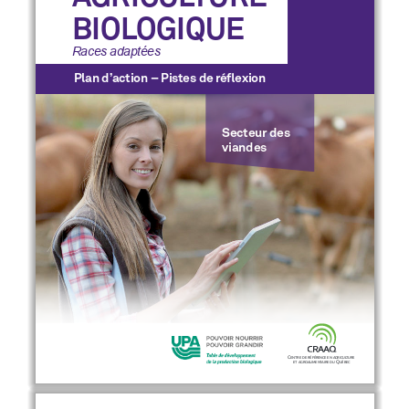
BIOLOGIQUE
Races adaptées
Plan d’action – Pistes de réflexion
Secteur des 
viandes
C
ENTRE
DE
RÉFÉRENCE
EN
AGRICULTURE
 Q
ET
AGROALIMENTAIRE
DU
UÉBEC