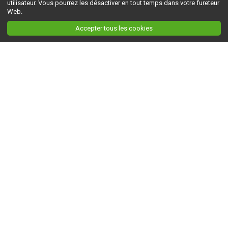
utilisateur. Vous pourrez les désactiver en tout temps dans votre fureteur
Web.
Accepter tous les cookies
Ceci est la version du site en
développement
. Pour la version en
production
, visitez ce
lien
.
AGRI-RÉSEAU
À propos d'Agri-Réseau
S'INFORMER
Politique éditoriale