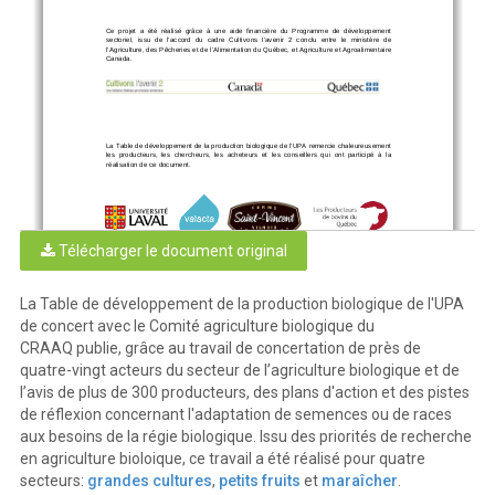
Ce  projet  a  été  réalisé  grâce  à  une  ai
de  financière  du  Programme  de  développement  
sectoriel,  issu  de  l’accord  du  cadre  Cultivons
  l’avenir  2  conclu  entre  le  ministère  de  
l’Agriculture, des Pêcheries et de l’Alimentati
on du Québec, et Agriculture et Agroalimentaire 
Canada. 
La Table de développement de la production bi
ologique de l’UPA remercie chaleureusement 
les  producteurs,  les  chercheurs,  les  acheteurs  
et  les  conseillers  qui  ont  participé  à  la  
réalisation de ce document. 
Télécharger le document original
La Table de développement de la production biologique de l'UPA
POUR INFORMATIONS ET COMMENTAIRES 
de concert avec le Comité agriculture biologique du
Centre de référence en agriculture et agroalimentaire du Québec 
Édifice Delta 1 
e
2875, boulevard Laurier, 9
 étage 
CRAAQ publie, grâce au travail de concertation de près de
Québec (Québec) G1V 2M2 
Téléphone : 418 523-5411 • 
client@craaq.qc.ca
 • 
www.craaq.qc.ca   
quatre-vingt acteurs du secteur de l’agriculture biologique et de
Union des producteurs agricoles 
555, boul. Roland-Therrien 
l’avis de plus de 300 producteurs, des plans d'action et des pistes
Bureau 100 
Longueuil (Québec) J4H3Y9 
Téléphone : 450 679-0530 • 
www.upa.qc.ca
de réflexion concernant l'adaptation de semences ou de races
© Centre de référence en agriculture et agroalimentaire du Québec, 2018 
aux besoins de la régie biologique. Issu des priorités de recherche
Projet MDABI006 
en agriculture bioloique, ce travail a été réalisé pour quatre
secteurs:
grandes cultures
,
petits fruits
et
maraîcher
.