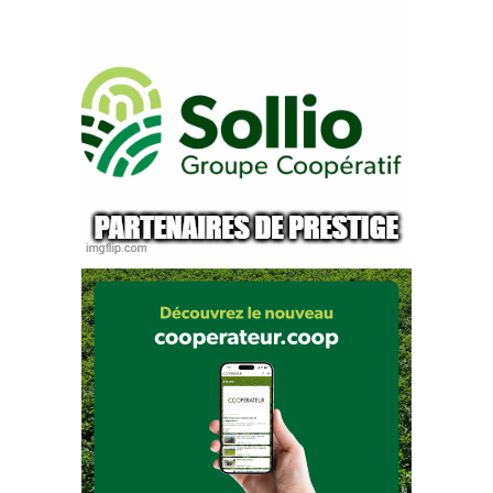
– 
Secteur des viandes
Des variétés et des races adaptées pour une meilleure production biologique 