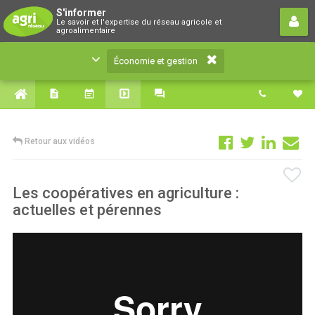
Économie et gestion
S'informer
Le savoir et l'expertise du réseau agricole et
Le savoir et l'expertise du réseau agricole et
agroalimentaire
agroalimentaire
Économie et gestion
Retour aux vidéos
Les coopératives en agriculture :
actuelles et pérennes