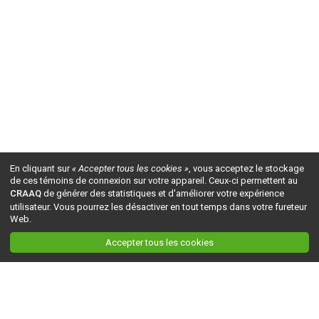
En cliquant sur
« Accepter tous les cookies »
, vous acceptez le stockage
de ces témoins de connexion sur votre appareil. Ceux-ci permettent au
CRAAQ
de générer des statistiques et d'améliorer votre expérience
utilisateur. Vous pourrez les désactiver en tout temps dans votre fureteur
Web.
Accepter tous les cookies
Ceci est la version du site en
développement
. Pour la version en
production
, visitez ce
lien
.