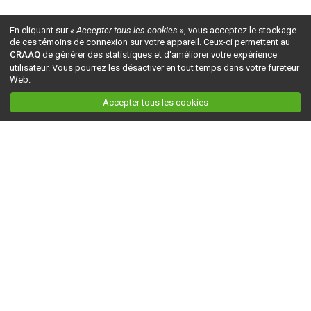
En cliquant sur
« Accepter tous les cookies »
, vous acceptez le stockage
de ces témoins de connexion sur votre appareil. Ceux-ci permettent au
CRAAQ
de générer des statistiques et d'améliorer votre expérience
utilisateur. Vous pourrez les désactiver en tout temps dans votre fureteur
Web.
Accepter tous les cookies
Ceci est la version du site en
développement
. Pour la version en
production
, visitez ce
lien
.