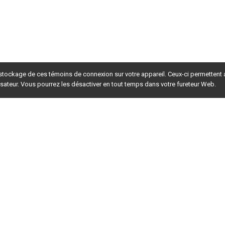
 stockage de ces témoins de connexion sur votre appareil. Ceux-ci permettent
lisateur. Vous pourrez les désactiver en tout temps dans votre fureteur Web.
rsion du site en
développement
. Pour la version en
production
,