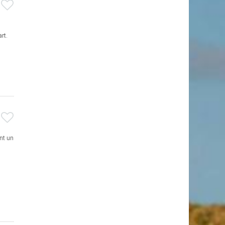
rt.
nt un