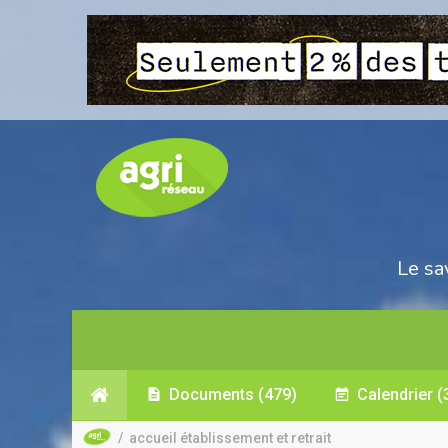
Le sa
Documents
(479)
Calendrier
(
/
accueil établissement et retrait