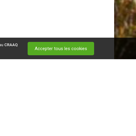
 au
CRAAQ
Accepter tous les cookies
 visitez ce
lien
.