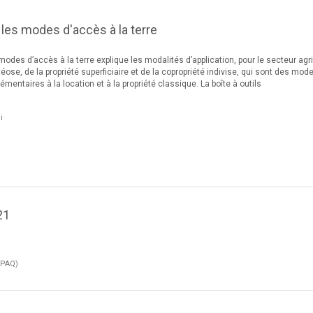
r les modes d'accès à la terre
 modes d’accès à la terre explique les modalités d’application, pour le secteur agri
téose, de la propriété superficiaire et de la copropriété indivise, qui sont des mod
mentaires à la location et à la propriété classique. La boîte à outils
i
21
APAQ)