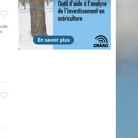
cole,
es