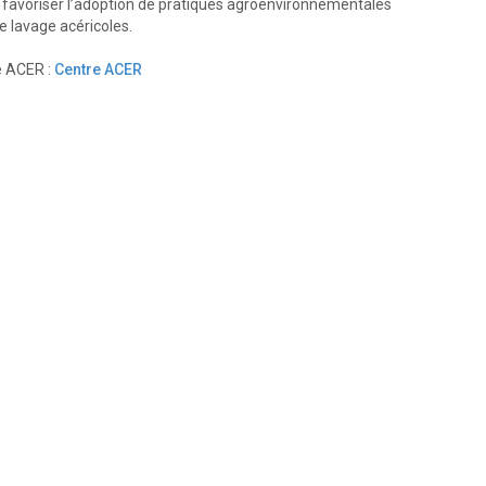
 favoriser l’adoption de pratiques agroenvironnementales
e lavage acéricoles.
re ACER :
Centre ACER