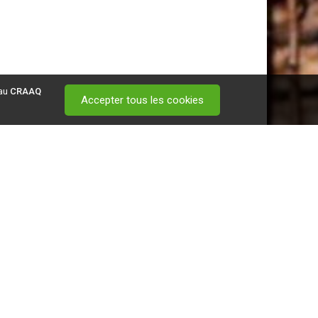
 au
CRAAQ
Accepter tous les cookies
 visitez ce
lien
.