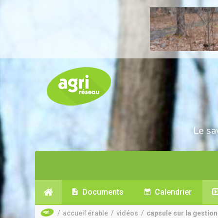
Le sa
Documents
Calendrier
/
accueil érable
/
vidéos
/
capsule sur la gestion