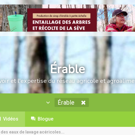
Érable
voir et l'expertise du réseau agricole et agroalime
Érable
Vidéos
Blogue
 des eaux de lavage acéricoles...