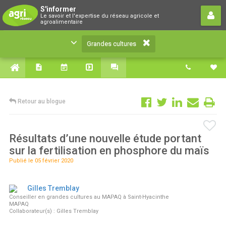
Grandes cultures
S'informer
Le savoir et l'expertise du réseau agricole et
Le savoir et l'expertise du réseau agricole et
agroalimentaire
agroalimentaire
Grandes cultures
Retour au blogue
Résultats d’une nouvelle étude portant
sur la fertilisation en phosphore du maïs
Publié le 05 février 2020
Gilles Tremblay
Conseiller en grandes cultures au MAPAQ à Saint-Hyacinthe
MAPAQ
Collaborateur(s) : Gilles Tremblay