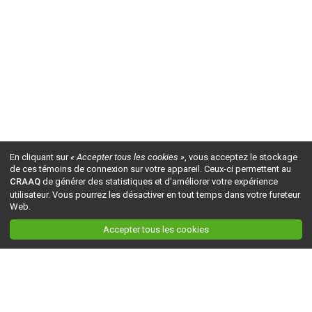
En cliquant sur
« Accepter tous les cookies »
, vous acceptez le stockage
de ces témoins de connexion sur votre appareil. Ceux-ci permettent au
CRAAQ
de générer des statistiques et d'améliorer votre expérience
utilisateur. Vous pourrez les désactiver en tout temps dans votre fureteur
Web.
Accepter tous les cookies
Ceci est la version du site en
développement
. Pour la version en
production
, visitez ce
lien
.