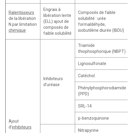
Engrais à
Ralentisseurs
Composés de faible
libération lente
de la libération
solubilité : urée
(ELL) ajout de
N par limitation
formaldéhyde,
composés de
chimique
isobutilène diurée (IBDU)
faible solubilité
Triamide
thiophosphorique (NBPT)
Lignosulfonate
Catéchol
Inhibiteurs
d’uréase
Phénylphosphorodiamide
(PPD)
SRL-14
p-benzoquinone
Ajout
d’
inhibiteurs
Nitrapyrine