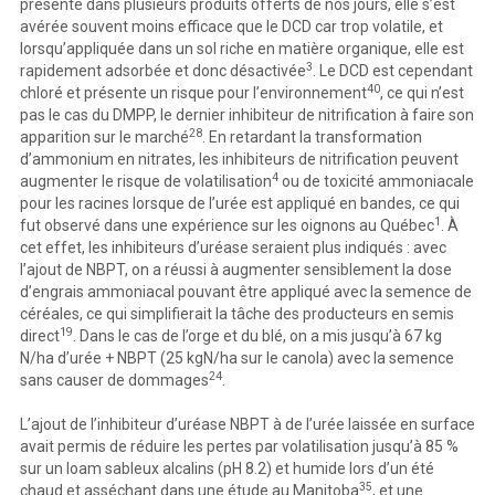
présente dans plusieurs produits offerts de nos jours, elle s’est
avérée souvent moins efficace que le DCD car trop volatile, et
lorsqu’appliquée dans un sol riche en matière organique, elle est
3
rapidement adsorbée et donc désactivée
. Le DCD est cependant
40
chloré et présente un risque pour l’environnement
, ce qui n’est
pas le cas du DMPP, le dernier inhibiteur de nitrification à faire son
28
apparition sur le marché
. En retardant la transformation
d’ammonium en nitrates, les inhibiteurs de nitrification peuvent
4
augmenter le risque de volatilisation
ou de toxicité ammoniacale
pour les racines lorsque de l’urée est appliqué en bandes, ce qui
1
fut observé dans une expérience sur les oignons au Québec
. À
cet effet, les inhibiteurs d’uréase seraient plus indiqués : avec
l’ajout de NBPT, on a réussi à augmenter sensiblement la dose
d’engrais ammoniacal pouvant être appliqué avec la semence de
céréales, ce qui simplifierait la tâche des producteurs en semis
19
direct
. Dans le cas de l’orge et du blé, on a mis jusqu’à 67 kg
N/ha d’urée + NBPT (25 kgN/ha sur le canola) avec la semence
24
sans causer de dommages
.
L’ajout de l’inhibiteur d’uréase NBPT à de l’urée laissée en surface
avait permis de réduire les pertes par volatilisation jusqu’à 85 %
sur un loam sableux alcalins (pH 8.2) et humide lors d’un été
35
chaud et asséchant dans une étude au Manitoba
, et une