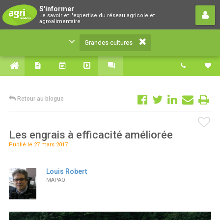
Grandes cultures
S'informer
Le savoir et l'expertise du réseau agricole et
Le savoir et l'expertise du réseau agricole et
agroalimentaire
agroalimentaire
Grandes cultures
Retour au blogue
Les engrais à efficacité améliorée
Publié le 27 mars 2017
Louis Robert
MAPAQ