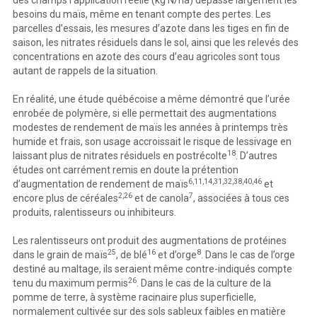
besoins du maïs, même en tenant compte des pertes. Les
parcelles d’essais, les mesures d’azote dans les tiges en fin de
saison, les nitrates résiduels dans le sol, ainsi que les relevés des
concentrations en azote des cours d’eau agricoles sont tous
autant de rappels de la situation.
En réalité, une étude québécoise a même démontré que l’urée
enrobée de polymère, si elle permettait des augmentations
modestes de rendement de maïs les années à printemps très
humide et frais, son usage accroissait le risque de lessivage en
18
laissant plus de nitrates résiduels en postrécolte
. D’autres
études ont carrément remis en doute la prétention
6,11,14,31,32,38,40,46
d’augmentation de rendement de maïs
et
2,26
7
encore plus de céréales
et de canola
, associées à tous ces
produits, ralentisseurs ou inhibiteurs.
Les ralentisseurs ont produit des augmentations de protéines
25
16
8
dans le grain de maïs
, de blé
et d’orge
. Dans le cas de l’orge
destiné au maltage, ils seraient même contre-indiqués compte
26
tenu du maximum permis
. Dans le cas de la culture de la
pomme de terre, à système racinaire plus superficielle,
normalement cultivée sur des sols sableux faibles en matière