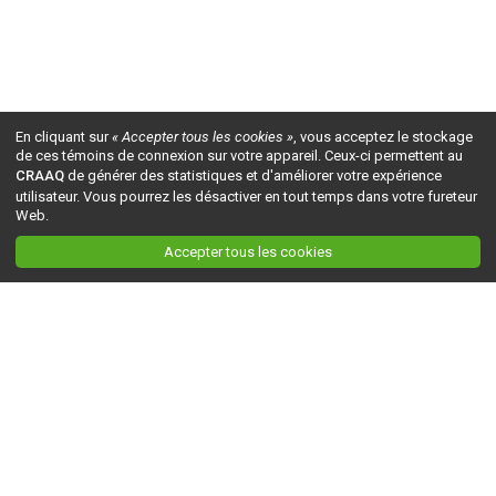
En cliquant sur
« Accepter tous les cookies »
, vous acceptez le stockage
de ces témoins de connexion sur votre appareil. Ceux-ci permettent au
CRAAQ
de générer des statistiques et d'améliorer votre expérience
utilisateur. Vous pourrez les désactiver en tout temps dans votre fureteur
Web.
Accepter tous les cookies
Ceci est la version du site en
développement
. Pour la version en
production
, visitez ce
lien
.