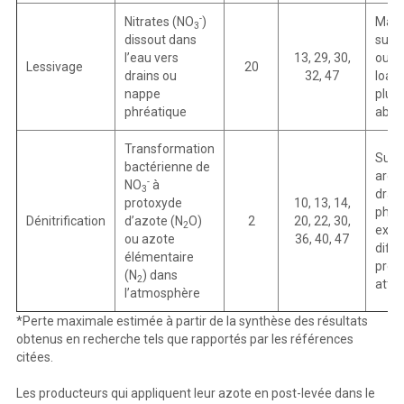
-
Nitrates (NO
)
Max 
3
dissout dans
sur s
l’eau vers
13, 29, 30,
ou s
Lessivage
20
drains ou
32, 47
loam
nappe
pluie
phréatique
abon
Transformation
Sur s
bactérienne de
argi
-
NO
à
3
drain
protoxyde
10, 13, 14,
phé
Dénitrification
d’azote (N
O)
2
20, 22, 30,
2
extr
ou azote
36, 40, 47
diffic
élémentaire
prédi
(N
) dans
2
atté
l’atmosphère
*Perte maximale estimée à partir de la synthèse des résultats
obtenus en recherche tels que rapportés par les références
citées.
Les producteurs qui appliquent leur azote en post-levée dans le