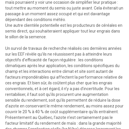
maïs pourraient y voir une occasion de simplifier leur pratique :
tout mettre au moment du semis ou juste avant. Cela éviterait un
passage à un moment assez occupé et qui est davantage
dépendant des conditions météo.
Une autre clientèle potentielle est les producteurs de céréales en
semis direct, qui souhaiteraient appliquer tout leur engrais dans
le sillon de la semence.
Un survol de travaux de recherche réalisés ces dernières années
sur les EEF révèle qu’ils ne réussissent pas à atteindre leurs
objectifs d’efficacité de façon régulière : les conditions
climatiques après leur application, les conditions spécifiques du
champ et les interactions entre climat et site sont autant de
facteurs impondérables qui affectent la performance relative de
ces engrais. Et bien sûr, ils coûtent plus cher que les engrais
conventionnels, et à cet égard, il n’y a pas d’incertitude. Pour les
rentabiliser, il faut soit qu’ils procurent une augmentation
sensible du rendement, soit qu’ils permettent de réduire la dose
d’azote en conservant le même rendement, au moins assez pour
couvrir le 20 % à 40 % de coût supplémentaire qu’ils entraînent.
Présentement au Québec, l’azote n’est certainement pas le
facteur limitatif du rendement de maïs : dans la grande majorité
des champs l’application réelle (kg N/ha) dépasse largement les