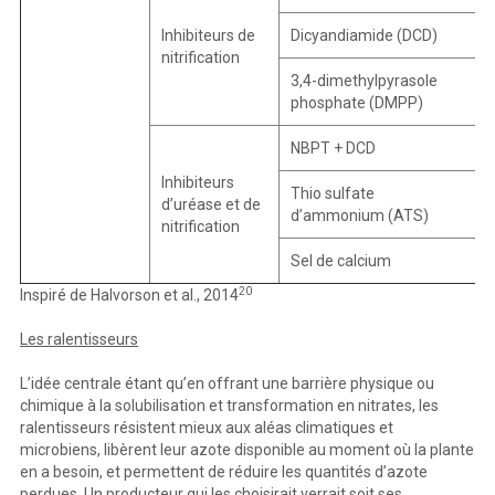
Inhibiteurs de
Dicyandiamide (DCD)
nitrification
3,4-dimethylpyrasole
phosphate (DMPP)
NBPT + DCD
Inhibiteurs
Thio sulfate
d’uréase et de
d’ammonium (ATS)
nitrification
Sel de calcium
20
Inspiré de Halvorson et al., 2014
Les ralentisseurs
L’idée centrale étant qu’en offrant une barrière physique ou
chimique à la solubilisation et transformation en nitrates, les
ralentisseurs résistent mieux aux aléas climatiques et
microbiens, libèrent leur azote disponible au moment où la plante
en a besoin, et permettent de réduire les quantités d’azote
perdues. Un producteur qui les choisirait verrait soit ses