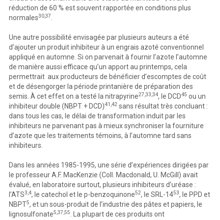
réduction de 60 % est souvent rapportée en conditions plus
30,37
normales
.
Une autre possibilité envisagée par plusieurs auteurs a été
d’ajouter un produit inhibiteur à un engrais azoté conventionnel
appliqué en automne. Si on parvenait à fournir l’azote l’automne
de manière aussi efficace qu’un apport au printemps, cela
permettrait aux producteurs de bénéficier d’escomptes de coût
et de désengorger la période printanière de préparation des
27,33,34
45
semis. À cet effet on a testé la nitrapyrine
, le DCD
ou un
41,42
inhibiteur double (NBPT + DCD)
sans résultat très concluant :
dans tous les cas, le délai de transformation induit par les
inhibiteurs ne parvenant pas à mieux synchroniser la fourniture
d’azote que les traitements témoins, à l’automne tard sans
inhibiteurs.
Dans les années 1985-1995, une série d’expériences dirigées par
le professeur A.F. MacKenzie (Coll. Macdonald, U. McGill) avait
évalué, en laboratoire surtout, plusieurs inhibiteurs d’uréase :
3,4
52
53
l’ATS
, le catechol et le p-benzoquinone
, le SRL-14
, le PPD et
5
NBPT
, et un sous-produit de l’industrie des pâtes et papiers, le
5,37,55
lignosulfonate
. La plupart de ces produits ont