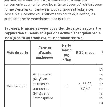
rendements augmenter avec les mêmes doses qu’il utilisait sous
forme d’engrais conventionnels, ou soit pourrait réduire ces
doses. Mais, comme vous l’aurez sans doute déjà deviné, les
promesses ne se matérialisent pas toujours.
Tableau 2. Principales voies possibles de perte d’azote entre
l’application au semis et la période active d’absorption par le
maïs (à partir du stade V6), et importance relative.
Perte
Formes
max.*
Voie de perte
d’azote
Références
Re
(kg
impliquées
N/ha)
L’inc
Ammonium
rapid
+
(NH
) en
prof
4
solution =>
4, 22, 23,
deme
Volatilisation
60
ammoniac
37, 47
meil
(NH
) dans
faço
3
l’atmosphère
rédui
risq