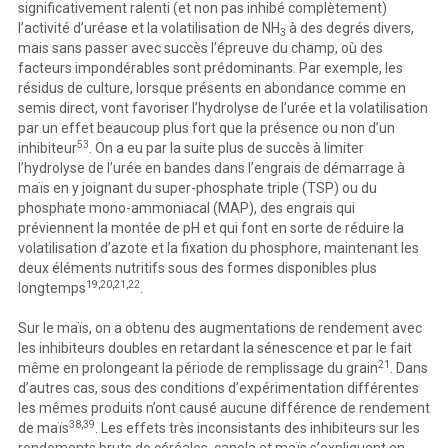
significativement ralenti (et non pas inhibé complètement)
l’activité d’uréase et la volatilisation de NH
à des degrés divers,
3
mais sans passer avec succès l’épreuve du champ, où des
facteurs impondérables sont prédominants. Par exemple, les
résidus de culture, lorsque présents en abondance comme en
semis direct, vont favoriser l’hydrolyse de l’urée et la volatilisation
par un effet beaucoup plus fort que la présence ou non d’un
53
inhibiteur
. On a eu par la suite plus de succès à limiter
l’hydrolyse de l’urée en bandes dans l’engrais de démarrage à
maïs en y joignant du super-phosphate triple (TSP) ou du
phosphate mono-ammoniacal (MAP), des engrais qui
préviennent la montée de pH et qui font en sorte de réduire la
volatilisation d’azote et la fixation du phosphore, maintenant les
deux éléments nutritifs sous des formes disponibles plus
19,20,21,22
longtemps
.
Sur le maïs, on a obtenu des augmentations de rendement avec
les inhibiteurs doubles en retardant la sénescence et par le fait
21
même en prolongeant la période de remplissage du grain
. Dans
d’autres cas, sous des conditions d’expérimentation différentes
les mêmes produits n’ont causé aucune différence de rendement
38,39
de maïs
. Les effets très inconsistants des inhibiteurs sur les
rendements bruts de céréales, canola et maïs s’expliquent en