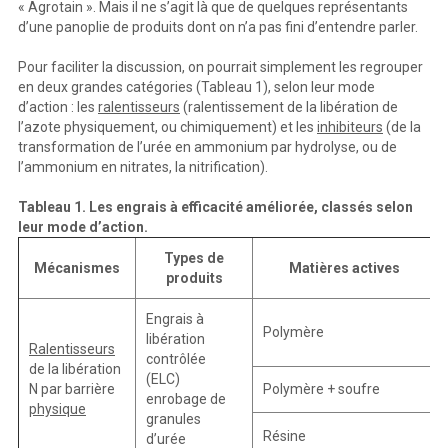
« Agrotain ». Mais il ne s’agit là que de quelques représentants
d’une panoplie de produits dont on n’a pas fini d’entendre parler.
Pour faciliter la discussion, on pourrait simplement les regrouper
en deux grandes catégories (Tableau 1), selon leur mode
d’action : les
ralentisseurs
(ralentissement de la libération de
l’azote physiquement, ou chimiquement) et les
inhibiteurs
(de la
transformation de l’urée en ammonium par hydrolyse, ou de
l’ammonium en nitrates, la nitrification).
Tableau 1. Les engrais à efficacité améliorée, classés selon
leur mode d’action.
Types de
Mécanismes
Matières actives
produits
Engrais à
Polymère
libération
Ralentisseurs
contrôlée
de la libération
(ELC)
N par barrière
Polymère + soufre
enrobage de
physique
granules
Résine
d’urée