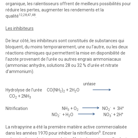
organique, les ralentisseurs offrent de meilleurs possibilités pour
réduire les pertes, augmenter les rendements et la
12,28,47,48
qualité
.
Les inhibiteurs
De leur côté, les inhibiteurs sont constitués de substances qui
bloquent, du moins temporairement, une ou l’autre, ou les deux
réactions chimiques qui permettent la mise en disponibilité de
l’azote provenant de l’urée ou autres engrais ammoniacaux
(ammoniac anhydre, solutions 28 ou 32 % d’urée et nitrate
d’ammonium).
uréase
Hydrolyse de l’urée CO(NH
)
+ 2H
O
2
2
2
CO
+ 2NH
2
3
-
+
Nitrification NH
+ O
NO
+ 3H
3
2
2
-
-
+
NO
+ H
O
NO
+ 2H
2
2
3
La nitrapyrine a été la première matière active commercialisée
9
dans les années 1970 pour inhiber la nitrification
. Encore