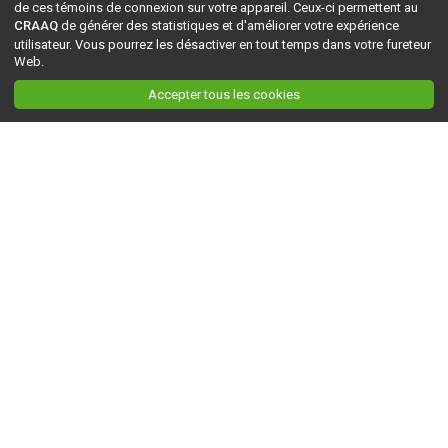
de ces témoins de connexion sur votre appareil. Ceux-ci permettent au
CRAAQ
de générer des statistiques et d'améliorer votre expérience
utilisateur. Vous pourrez les désactiver en tout temps dans votre fureteur
Web.
Accepter tous les cookies
Ceci est la version du site en
développement
. Pour la version en
production
, visitez ce
lien
.
AGRI-RÉSEAU