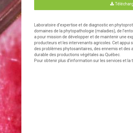
Télécharg
Ail 
– analyse complète
...............................
Fraisier 
– analyse complète
......................
Tomate 
– analyse complète
.....................
Laboratoire d’expertise et de diagnostic en phytoprot
Fraisier 
– détection de 
Phytophthora
sp.
domaines de la phytopathologie (maladies), de l’ento
Framboisier 
– détection 
Phytophthora
 
a pour mission de développer et de maintenir une exp
LISTE DES PRINCIPAUX TESTS DE LABORAT
producteurs et les intervenants agricoles. Cet appui 
Bactéries phytopathogènes
 .......................
des problèmes phytosanitaires, des ennemis et des al
Champignons phytopathogènes
 ................
durable des productions végétales au Québec.
Virus phytopathogènes
 ..............................
Pour obtenir plus d’information sur les services et la
Phytoplasmes
 .............................................
Nématodes phytopathogènes
 ...................
Autres tests
 .................................................