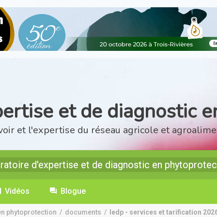
ertise et de diagnostic 
voir et l'expertise du réseau agricole et agroalime
ratoire d'expertise et de diagnostic en phytoprotec
Vidéos
Blogue
en phytoprotection
/
documents
/
ledp - services et tarification 202