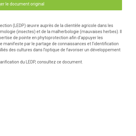
er le document original
.....................................................................................................
.5
................................................................................
.....................
 5
...................................................................................................
6
ection (LEDP) œuvre auprès de la clientèle agricole dans les
 et 
Verticillium
 sp
...................................................................
6
mologie (insectes) et de la malherbologie (mauvaises herbes). Il
sp. et 
Verticillium
 sp
................................................................
 6
ertise de pointe en phytoprotection afin d’appuyer les
OIRE EN PHYTOPATHOLOGIE
 ..............................................6
se manifeste par le partage de connaissances et l’identification
.............................................................................................. 
6
liés des cultures dans l’optique de favoriser un développement
.............................................................................................. 
6
.............................................................................................. 
7
 tarification du LEDP, consultez ce document.
.............................................................................................. 
8
.............................................................................................. 
8
.............................................................................................. 
8
1 