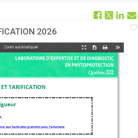
FICATION 2026
oom
Mode
Télécharger
Imprimer
Outils
ant
présentation
 ET TARIFICATION
igueur  
er
ance aux herbicides
 gratuites
 pour l'amarante