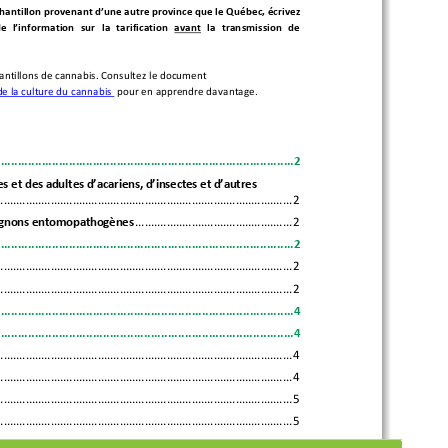
antillon provenant d’une autre province que le Québec, écrivez 
e  l’information  sur  la  tarification
  avant
  la  transmission  de  
hantillons de cannabis. Consultez le document  
de la culture du cannabis  
pour en apprendre davantage.
.......................................................................................2
es et des adultes d’acariens, d’insectes et d’autres 
.............................................................................................. 
2
pignons entomopathogènes
 .................................................. 
2
.......................................................................................2
.............................................................................................. 
2
.............................................................................................. 
2
.......................................................................................4
.......................................................................................4
.............................................................................................. 
4
..............................................................................................
 4
.............................................................................................. 
5
.............................................................................................. 
5
.............................................................................................. 
5