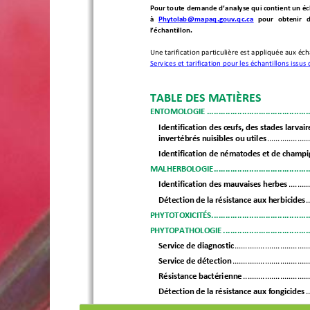
Pour toute demande d’analyse qui contient un éch
à 
Phytolab@mapaq.gouv.qc.ca
  pour  obtenir  d
l’échantillon
. 
Une tarification particulière est appliquée aux éc
Services et tarification pour les échantillons issus 
TABLE DES MATIÈRES 
ENTOMOLOGIE
 ...........................................
Identification des œufs, des stades larvair
invertébrés nuisibles ou utiles
 ...................
Identification de nématodes et de cham
MALHERBOLOGIE
 ........................................
Identification des mauvaises herbes
 .........
Détection de la résistance aux herbicides
 .
PHYTOTOXICITÉS
.........................................
PHYTOPATHOLOGIE
 ....................................
Service de diagnostic
 ..................................
Service de détection
 ...................................
Résistance bactérienne
 ..............................
Détection de la résistance aux fongicides
 .
Autres services
 ...........................................