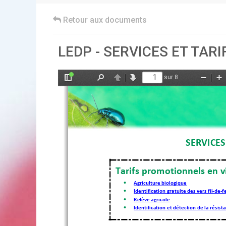
Retour aux documents
LEDP - SERVICES ET TARI
sur 8
Afficher/Masquer
Rechercher
Précédent
Suivant
Zoom
Z
le
arrière
av
panneau
latéral
SERVICES
 Tarifs promotionnels
 en v
•
Agriculture biologique
•
Identification gratuite des vers fil
-de
-f
•
Relève 
agricole
•
Identification et détection de la résist