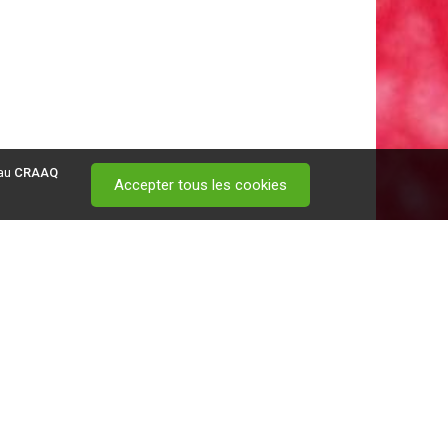
 au
CRAAQ
Accepter tous les cookies
 visitez ce
lien
.