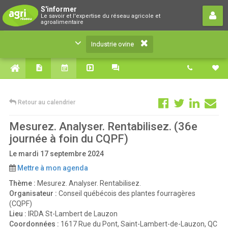
Industrie ovine
S'informer
Le savoir et l'expertise du réseau agricole et
Le savoir et l'expertise du réseau agricole et
agroalimentaire
agroalimentaire
Industrie ovine
Retour au calendrier
Mesurez. Analyser. Rentabilisez. (36e
journée à foin du CQPF)
Le mardi 17 septembre 2024
Mettre à mon agenda
Thème :
Mesurez. Analyser. Rentabilisez.
Organisateur :
Conseil québécois des plantes fourragères
(CQPF)
Lieu :
IRDA St-Lambert de Lauzon
Coordonnées :
1617 Rue du Pont, Saint-Lambert-de-Lauzon, QC