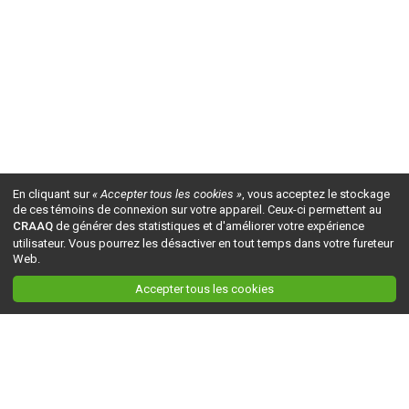
En cliquant sur
« Accepter tous les cookies »
, vous acceptez le stockage
de ces témoins de connexion sur votre appareil. Ceux-ci permettent au
CRAAQ
de générer des statistiques et d'améliorer votre expérience
utilisateur. Vous pourrez les désactiver en tout temps dans votre fureteur
Web.
Accepter tous les cookies
Ceci est la version du site en
développement
. Pour la version en
production
, visitez ce
lien
.