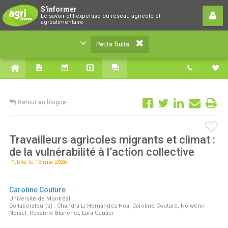
Petits fruits
S'informer
Le savoir et l'expertise du réseau agricole et
Le savoir et l'expertise du réseau agricole et
agroalimentaire
agroalimentaire
Petits fruits
Retour au blogue
Travailleurs agricoles migrants et climat :
de la vulnérabilité à l’action collective
Publié le 13 mai 2026
Caroline Couture
Université de Montréal
Collaborateur(s) : Chandra Li Hernandez Hoa, Caroline Couture, Nolwenn
Noisel, Rosanne Blanchet, Lara Gautier