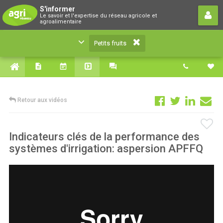
Petits fruits
S'informer
Le savoir et l'expertise du réseau agricole et
Le savoir et l'expertise du réseau agricole et
agroalimentaire
agroalimentaire
Petits fruits
Retour aux vidéos
Indicateurs clés de la performance des
systèmes d'irrigation: aspersion APFFQ