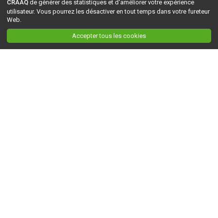
CRAAQ
de générer des statistiques et d'améliorer votre expérience
utilisateur. Vous pourrez les désactiver en tout temps dans votre fureteur
Web.
Accepter tous les cookies
Ceci est la version du site en
développement
. Pour la version en
production
, visitez ce
lien
.
AGRI-RÉSEAU
À propos d'Agri-Réseau