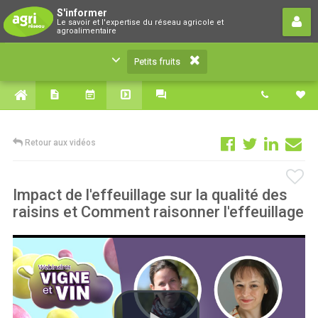
Petits fruits
S'informer
Le savoir et l'expertise du réseau agricole et
Le savoir et l'expertise du réseau agricole et
agroalimentaire
agroalimentaire
Petits fruits
Retour aux vidéos
Impact de l'effeuillage sur la qualité des
raisins et Comment raisonner l'effeuillage