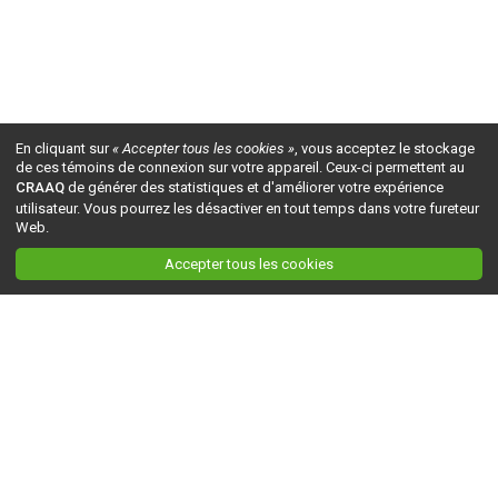
En cliquant sur
« Accepter tous les cookies »
, vous acceptez le stockage
de ces témoins de connexion sur votre appareil. Ceux-ci permettent au
CRAAQ
de générer des statistiques et d'améliorer votre expérience
utilisateur. Vous pourrez les désactiver en tout temps dans votre fureteur
Web.
Accepter tous les cookies
Ceci est la version du site en
développement
. Pour la version en
production
, visitez ce
lien
.