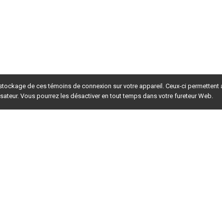
 stockage de ces témoins de connexion sur votre appareil. Ceux-ci permettent
lisateur. Vous pourrez les désactiver en tout temps dans votre fureteur Web.
rsion du site en
développement
. Pour la version en
production
,