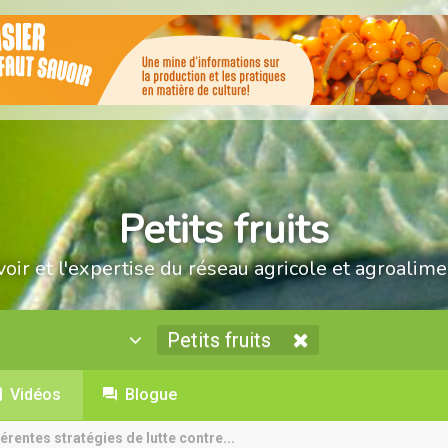
Petits fruits
voir et l'expertise du réseau agricole et agroalime
Petits fruits
Vidéos
Blogue
érentes stratégies de lutte contre...