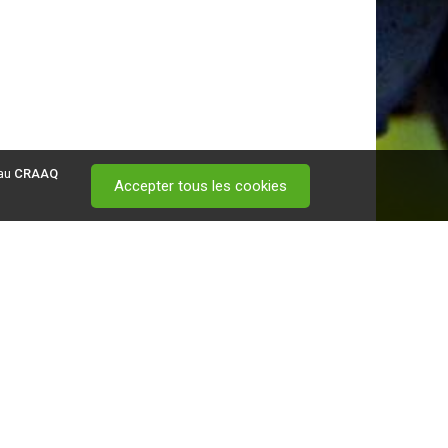
 au
CRAAQ
Accepter tous les cookies
 visitez ce
lien
.