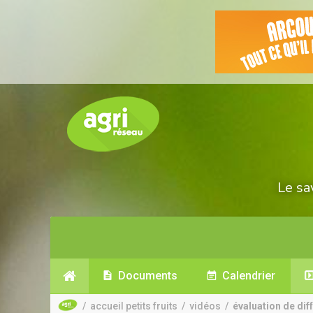
Le sa
Documents
Calendrier
/
accueil petits fruits
/
vidéos
/
évaluation de diff