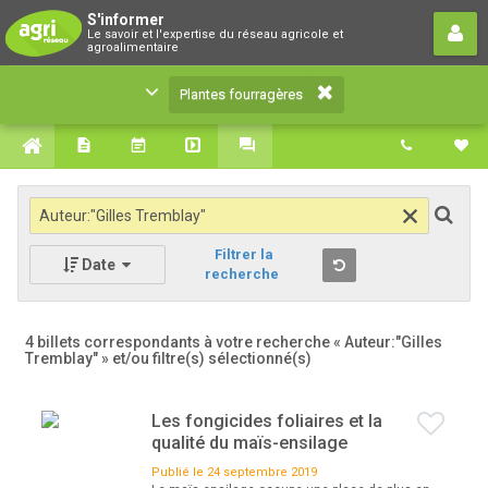
Plantes fourragères
S'informer
Le savoir et l'expertise du réseau agricole et
Le savoir et l'expertise du réseau agricole et
agroalimentaire
agroalimentaire
Plantes fourragères
Filtrer la
Date
recherche
4 billets correspondants à votre recherche
« Auteur:"Gilles
Tremblay" »
et/ou filtre(s) sélectionné(s)
Les fongicides foliaires et la
qualité du maïs-ensilage
Publié le 24 septembre 2019