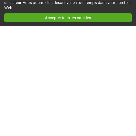
utilisateur. Vous pourrez les désactiver en tout temps dans votre fureteur
Web.
Accepter tous les cookies
Ceci est la version du site en
développement
. Pour la version en
production
, visitez ce
lien
.
AGRI-RÉSEAU
À propos d'Agri-Réseau
S'INFORMER
Politique éditoriale