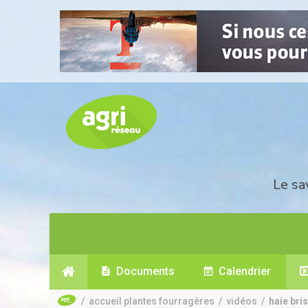
Le sa
Documents
Calendrier
/
accueil plantes fourragères
/
vidéos
/
haie bri