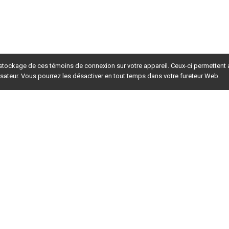
 stockage de ces témoins de connexion sur votre appareil. Ceux-ci permettent
lisateur. Vous pourrez les désactiver en tout temps dans votre fureteur Web.
rsion du site en
développement
. Pour la version en
production
,