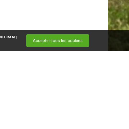
 au
CRAAQ
Accepter tous les cookies
 visitez ce
lien
.