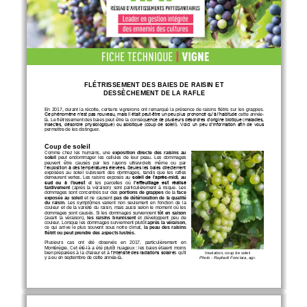
FLÉTRISSEMENT DES BA
IES DE RAISIN
ET 
DESSÈCHEMENT DE LA R
AFLE
En  2017
,  durant  la  récolte,  certains  vignerons  ont  remarqué  la  présence  de  raisins flétris  sur  les  grappes. 
Ce phénomène n’est pas nouveau, mais il était peut
-
être un peu plus prononcé qu’à l’habitude 
cette année
-
uence de plusieurs désordres d’origine biotique (maladies, 
là
. Le flétrissement des baies peut être la conséq
insectes, désordre physiologique) ou abiotique (coup de soleil). Voici un peu d’information afin de vous 
permettre de les distinguer. 
Coup de soleil
Comme 
chez
les  humains,  une 
exposition  direct
e  des  raisins  au 
soleil 
peut  endommager  les  cellules  de  l
eur
peau.  Les  dommages 
peuvent   être
causés   par   les   rayons   ultraviolets 
même
ou   par 
l’exposition à des températures élevées. Seules les baies directement 
exposées  au  soleil  subissent  des  dommages
,
tandis  que
l
es  rafles 
demeurent  vertes.  Les  raisins  exposés  au 
soleil de l’après
-
midi,  au 
sud  ou  à  l’ouest
et   les   parcelles   où 
l’effeuillage  est  réalisé 
tardivement
(après  la  véraison)  sont  particulièrement  à  risque.  Les 
dommages  sont  concentrés  sur  des 
p
ortions  de  grappes
de  la 
face 
exposée  au  soleil
et ne cause
nt
pas de détérioration de la qualité 
du  raisin
.  Les  symptômes  varient  non  seulement  en  fonction  de  la 
couleur  et  de  la  variété 
du  raisin
,
mais  aussi  selon  le  moment  où  les 
dommages sont causés. Si 
les dommages surviennent 
tôt en saison
(avant  la  véraison),
les  raisins  brunissent
et  développent  peu  de 
couleur
. L
orsque les dommages surviennent
plutôt
après la véraison
, 
ce  qui  arrive  le  plus  souvent  sous  notre  climat,
la  peau  des  raisins 
flétrit ou peut
prendre des aspects lustrés
. 
Plusieurs   cas   ont   été   observés   en   2017,   particulièrement   en 
Montérégie. 
Cet 
été
-
là
a  été 
plutôt  nuageux
:
les  baies  étaient  moins 
l’intensité des radiations solaire
’il 
bien préparées à la chaleur et 
à 
s
qu
Insolation, c
oup de soleil
y a eu en septembre de
cette
année
-
là.
Photo
: Raphaël Fonclara, agr.