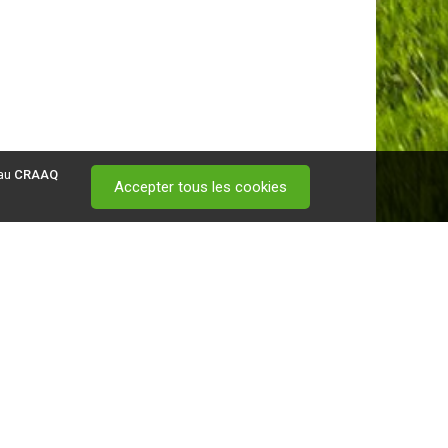
 au
CRAAQ
Accepter tous les cookies
 visitez ce
lien
.