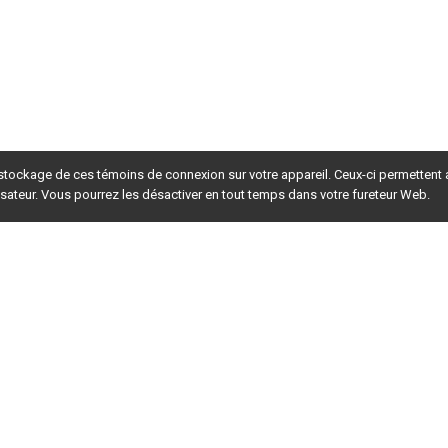
 stockage de ces témoins de connexion sur votre appareil. Ceux-ci permettent
lisateur. Vous pourrez les désactiver en tout temps dans votre fureteur Web.
rsion du site en
développement
. Pour la version en
production
,