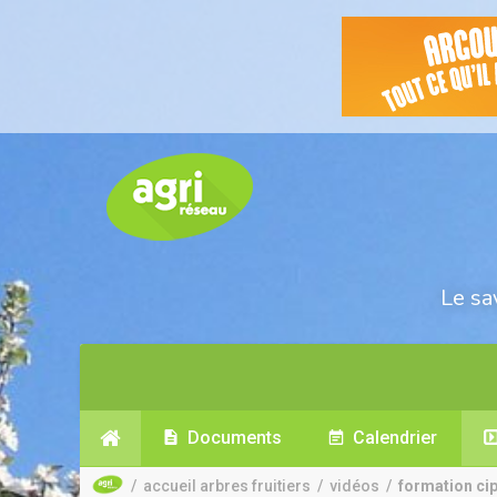
Le sa
Documents
Calendrier
/
accueil arbres fruitiers
/
vidéos
/
formation cipr