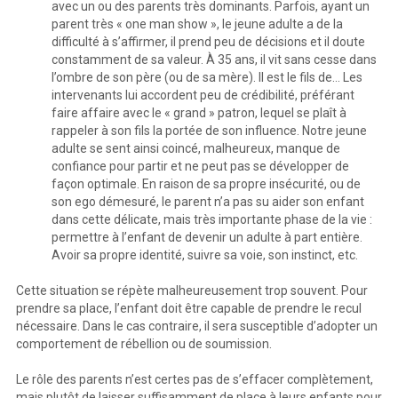
avec un ou des parents très dominants. Parfois, ayant un
parent très « one man show », le jeune adulte a de la
difficulté à s’affirmer, il prend peu de décisions et il doute
constamment de sa valeur. À 35 ans, il vit sans cesse dans
l’ombre de son père (ou de sa mère). Il est le fils de… Les
intervenants lui accordent peu de crédibilité, préférant
faire affaire avec le « grand » patron, lequel se plaît à
rappeler à son fils la portée de son influence. Notre jeune
adulte se sent ainsi coincé, malheureux, manque de
confiance pour partir et ne peut pas se développer de
façon optimale. En raison de sa propre insécurité, ou de
son ego démesuré, le parent n’a pas su aider son enfant
dans cette délicate, mais très importante phase de la vie :
permettre à l’enfant de devenir un adulte à part entière.
Avoir sa propre identité, suivre sa voie, son instinct, etc.
Cette situation se répète malheureusement trop souvent. Pour
prendre sa place, l’enfant doit être capable de prendre le recul
nécessaire. Dans le cas contraire, il sera susceptible d’adopter un
comportement de rébellion ou de soumission.
Le rôle des parents n’est certes pas de s’effacer complètement,
mais plutôt de laisser suffisamment de place à leurs enfants pour