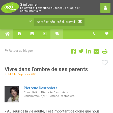
Santé et sécurité du travail
S'informer
Le savoir et l'expertise du réseau agricole et
Le savoir et l'expertise du réseau agricole et
agroalimentaire
agroalimentaire
Santé et sécurité du travail
Retour au blogue
Vivre dans l'ombre de ses parents
Publié le 04 janvier 2021
Pierrette Desrosiers
Consultation Pierrette Desrosiers
Collaborateur(s) : Pierrette Desrosiers
« Au seuil de la vie adulte, il est important de croire que nous