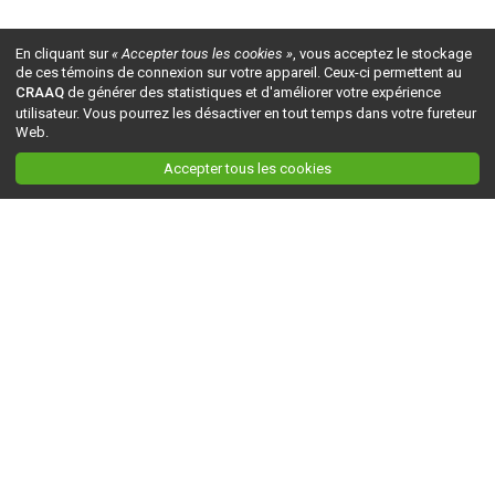
En cliquant sur
« Accepter tous les cookies »
, vous acceptez le stockage
de ces témoins de connexion sur votre appareil. Ceux-ci permettent au
CRAAQ
de générer des statistiques et d'améliorer votre expérience
utilisateur. Vous pourrez les désactiver en tout temps dans votre fureteur
Web.
Accepter tous les cookies
Ceci est la version du site en
développement
. Pour la version en
production
, visitez ce
lien
.