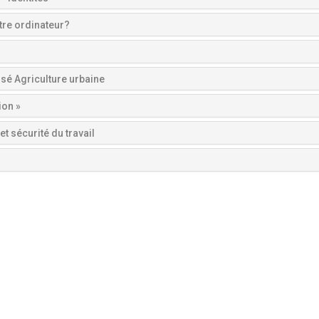
tre ordinateur?
isé Agriculture urbaine
ion »
et sécurité du travail