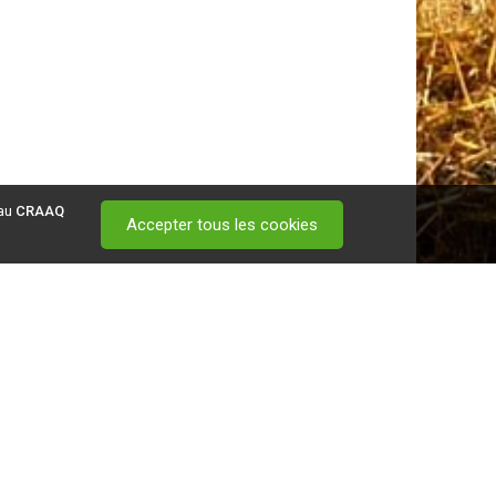
 au
CRAAQ
Accepter tous les cookies
 visitez ce
lien
.