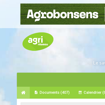
Le sa
Documents
(407)
Calendrier
(