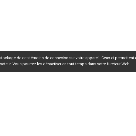
 stockage de ces témoins de connexion sur votre appareil. Ceux-ci permettent
lisateur. Vous pourrez les désactiver en tout temps dans votre fureteur Web.
rsion du site en
développement
. Pour la version en
production
,