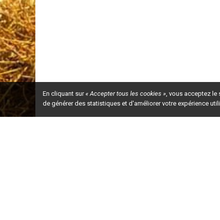
En cliquant sur
« Accepter tous les cookies »
, vous acceptez le
de générer des statistiques et d'améliorer votre expérience uti
Ceci est la ve