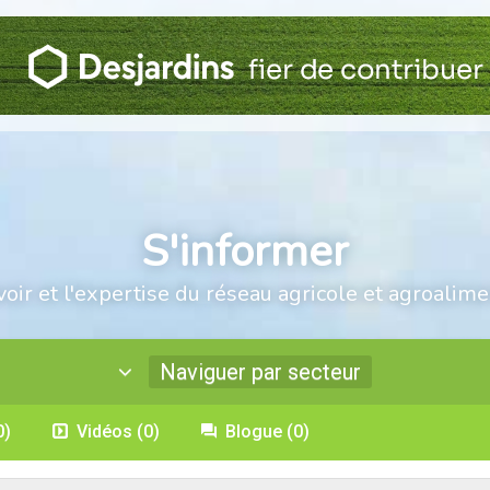
S'informer
voir et l'expertise du réseau agricole et agroalime
Naviguer par secteur
0)
Vidéos
(0)
Blogue
(0)