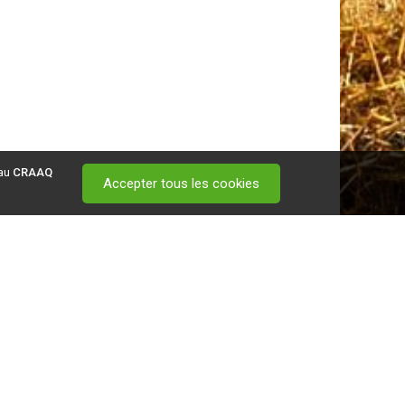
 au
CRAAQ
Accepter tous les cookies
 visitez ce
lien
.