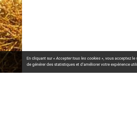
En cliquant sur
« Accepter tous les cookies »
, vous acceptez le
de générer des statistiques et d'améliorer votre expérience uti
Ceci est la ve