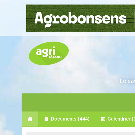
Le sa
Documents
(444)
Calendrier
(