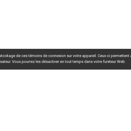
 stockage de ces témoins de connexion sur votre appareil. Ceux-ci permettent
lisateur. Vous pourrez les désactiver en tout temps dans votre fureteur Web.
rsion du site en
développement
. Pour la version en
production
,