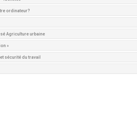
tre ordinateur?
isé Agriculture urbaine
ion »
et sécurité du travail