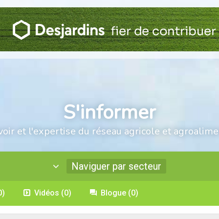
S'informer
voir et l'expertise du réseau agricole et agroalime
Naviguer par secteur
0)
Vidéos
(0)
Blogue
(0)