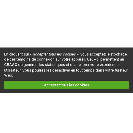
En cliquant sur
« Accepter tous les cookies »
, vous acceptez le stockage
de ces témoins de connexion sur votre appareil. Ceux-ci permettent au
CRAAQ
de générer des statistiques et d'améliorer votre expérience
utilisateur. Vous pourrez les désactiver en tout temps dans votre fureteur
Web.
Accepter tous les cookies
Ceci est la version du site en
développement
. Pour la version en
production
, visitez ce
lien
.