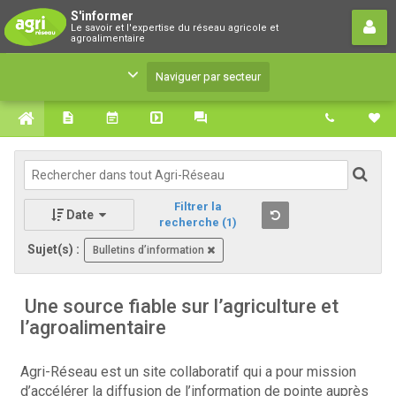
S'informer
S'informer
Le savoir et l'expertise du réseau agricole et
Le savoir et l'expertise du réseau agricole et
agroalimentaire
agroalimentaire
Naviguer par secteur
Filtrer la
Date
recherche
(1)
Sujet(s) :
Bulletins d’information
Une source fiable sur l’agriculture et
l’agroalimentaire
Agri-Réseau est un site collaboratif qui a pour mission
d’accélérer la diffusion de l’information de pointe auprès