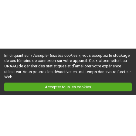
En cliquant sur
« Accepter tous les cookies »
, vous acceptez le stockage
de ces témoins de connexion sur votre appareil. Ceux-ci permettent au
CRAAQ
de générer des statistiques et d'améliorer votre expérience
utilisateur. Vous pourrez les désactiver en tout temps dans votre fureteur
Web.
Accepter tous les cookies
Ceci est la version du site en
développement
. Pour la version en
production
, visitez ce
lien
.