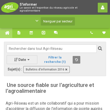
S'informer
S'informer
Le savoir et l'expertise du réseau agricole et
Le savoir et l'expertise du réseau agricole et
agroalimentaire
agroalimentaire
Naviguer par secteur
Filtrer la
Date
recherche
(1)
Sujet(s) :
Bulletins d'information 2016
Une source fiable sur l’agriculture et
l’agroalimentaire
Agri-Réseau est un site collaboratif qui a pour mission
d’accélérer la diffusion de l’information de pointe auprès