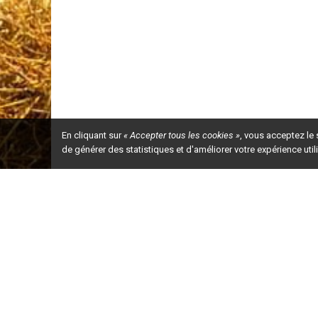
En cliquant sur
« Accepter tous les cookies »
, vous acceptez le
de générer des statistiques et d'améliorer votre expérience uti
Ceci est la ve