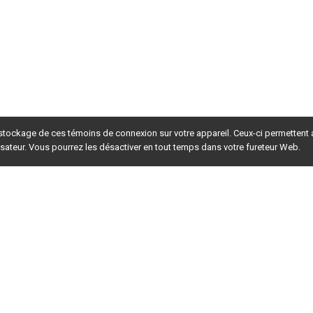
 stockage de ces témoins de connexion sur votre appareil. Ceux-ci permettent
lisateur. Vous pourrez les désactiver en tout temps dans votre fureteur Web.
rsion du site en
développement
. Pour la version en
production
,