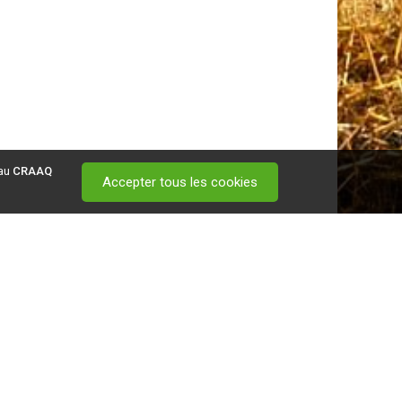
 au
CRAAQ
Accepter tous les cookies
 visitez ce
lien
.