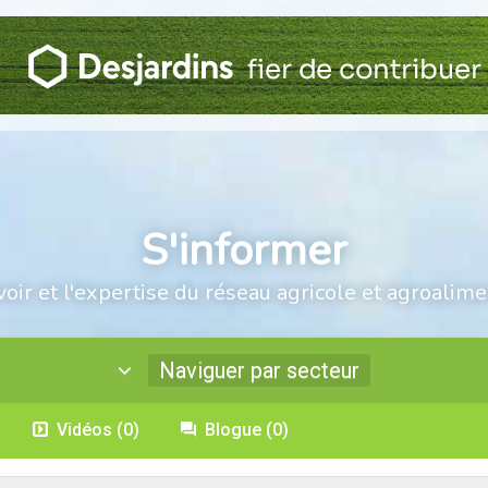
S'informer
voir et l'expertise du réseau agricole et agroalime
Naviguer par secteur
Vidéos
(0)
Blogue
(0)