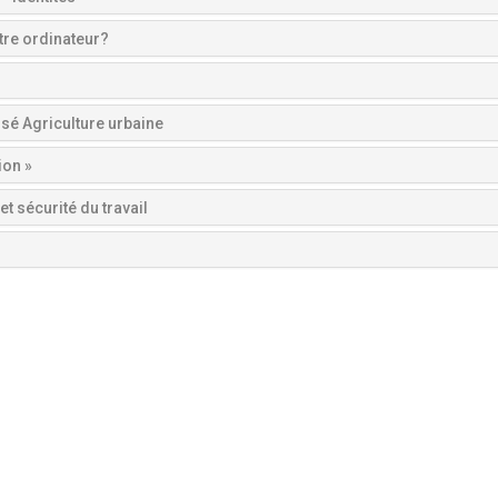
tre ordinateur?
isé Agriculture urbaine
ion »
et sécurité du travail