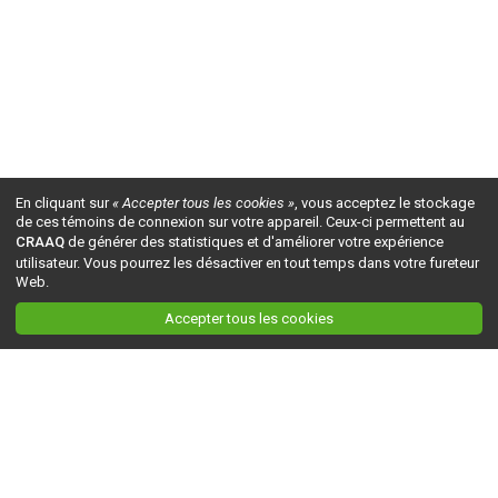
En cliquant sur
« Accepter tous les cookies »
, vous acceptez le stockage
de ces témoins de connexion sur votre appareil. Ceux-ci permettent au
CRAAQ
de générer des statistiques et d'améliorer votre expérience
utilisateur. Vous pourrez les désactiver en tout temps dans votre fureteur
Web.
Accepter tous les cookies
Ceci est la version du site en
développement
. Pour la version en
production
, visitez ce
lien
.