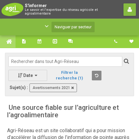
S'informer
S'informer
Le savoir et l'expertise du réseau agricole et
Le savoir et l'expertise du réseau agricole et
agroalimentaire
agroalimentaire
Naviguer par secteur
Filtrer la
Date
recherche
(1)
Sujet(s) :
Avertissements 2021
Une source fiable sur l’agriculture et
l’agroalimentaire
Agri-Réseau est un site collaboratif qui a pour mission
d’accélérer la diffusion de l’information de pointe auprès