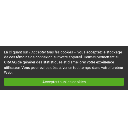
En cliquant sur
« Accepter tous les cookies »
, vous acceptez le stockage
de ces témoins de connexion sur votre appareil. Ceux-ci permettent au
CRAAQ
de générer des statistiques et d'améliorer votre expérience
utilisateur. Vous pourrez les désactiver en tout temps dans votre fureteur
Web.
Accepter tous les cookies
Ceci est la version du site en
développement
. Pour la version en
production
, visitez ce
lien
.