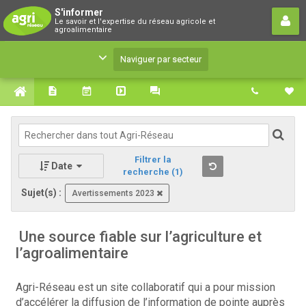
S'informer
S'informer
Le savoir et l'expertise du réseau agricole et
Le savoir et l'expertise du réseau agricole et
agroalimentaire
agroalimentaire
Naviguer par secteur
Filtrer la
Date
recherche
(1)
Sujet(s) :
Avertissements 2023
Une source fiable sur l’agriculture et
l’agroalimentaire
Agri-Réseau est un site collaboratif qui a pour mission
d’accélérer la diffusion de l’information de pointe auprès