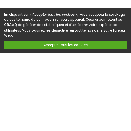
En cliquant sur
« Accepter tous les cookies »
, vous acceptez le stockage
de ces témoins de connexion sur votre appareil. Ceux-ci permettent au
CRAAQ
de générer des statistiques et d'améliorer votre expérience
utilisateur. Vous pourrez les désactiver en tout temps dans votre fureteur
Web.
Accepter tous les cookies
Ceci est la version du site en
développement
. Pour la version en
production
, visitez ce
lien
.