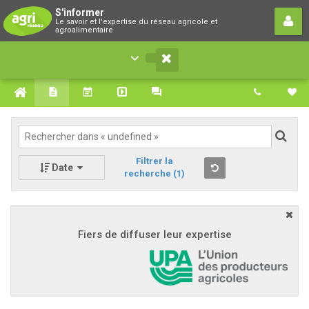
S'informer
S'informer
Le savoir et l'expertise du réseau agricole et
Le savoir et l'expertise du réseau agricole et
agroalimentaire
agroalimentaire
Filtrer la
Date
recherche
(1)
Fiers de diffuser leur expertise