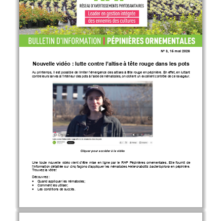
N° 
3, 15 mai 2026
Nouvelle vidéo : lutte contre l’altise à tête rouge dans les pots
Au printemps, il est possible de limiter l’émergence des altises à tête rouge en pépinière. En effet, en luttant 
contre leurs larves à l’intérieur des pots à l’aide de nématodes, on obtient un excellent contrôle de ce ravageur.
Cliquer pour accéder à la vidéo
Une  toute  nouvelle  vidéo  vient  d’être  mise  en  ligne  par  le  RAP  Pépinières  ornementales.  Elle  fournit  de  
l’information détaillée sur cinq façons d’appliquer les nématodes
 Heterorabditis bacteriophora
 en pépinière. 
Trouvez la vôtre!
Découvrez
 : 
•
Quand appliquer les nématodes
; 
•
Comment les utiliser
; 
•
Les 
conditions de succès
. 