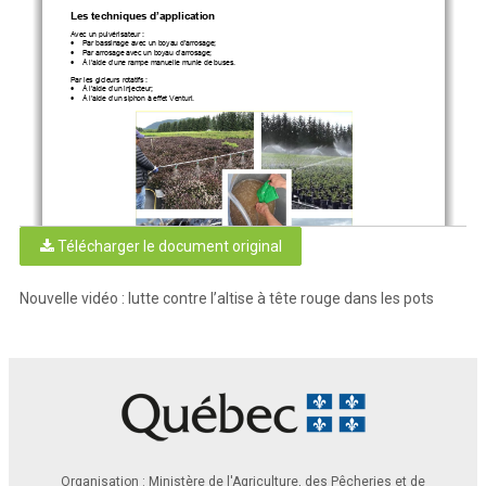
Les techniques d’application
Avec un pulvérisateur
 : 
•
Par bassinage avec un boyau d’arrosage;
•
Par arrosage avec un boyau d’arrosage;
•
À l’aide d’une rampe manuelle munie de buses
. 
Par les gicleurs rotatifs
 : 
•
À l’aide d’un injecteur
; 
•
À l’aide d’un siphon à effet Venturi
. 
Télécharger le document original
Nouvelle vidéo : lutte contre l’altise à tête rouge dans les pots
Documentation complémentaire
La vidéo est un complément de la fiche technique 
Culture en pots
 : Lutte contre l’altise à tête rouge à l’aide 
de nématodes
 du 
sous
-réseau Pépinières ornementales
. 
Les  méthodes  présentées  ont  été  testées  dans  le  cadre  du  projet  
Évaluation  de  différentes  méthodes  
d’application  de  nématodes  entomophages  à  grande  échelle  en  contexte  de  production  en  contenants  en  
pépinière
. Ce projet du RAP Pépinières ornementales a été réalisé sous la responsabilité d’Émilie Lemaire, 
agr. M. Sc. et de Marilyn Lamoureux, dta, agr., de l’IQDHO.
Une version anglaise de la vidéo est aussi disponible 
: 
Red
-Headed Flea Beetle Control with Nematodes in 
Nursery Pots
. 
Organisation : Ministère de l'Agriculture, des Pêcheries et de