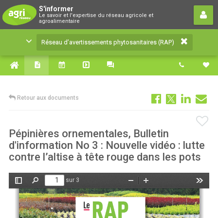
Réseau d’avertissements
S'informer
Le savoir et l'expertise du réseau agricole et
phytosanitaires (RAP)
agroalimentaire
Le savoir et l'expertise du réseau agricole et
Réseau d’avertissements phytosanitaires (RAP)
agroalimentaire
Retour aux documents
Pépinières ornementales, Bulletin
d'information No 3 : Nouvelle vidéo : lutte
contre l’altise à tête rouge dans les pots
sur 3
Afficher/Masquer
Rechercher
Zoom
Zoom
Outils
le
arrière
avant
panneau
latéral