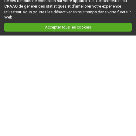
de ces témoins de connexion sur votre appareil. Ceux-ci permettent au
CRAAQ
de générer des statistiques et d'améliorer votre expérience
utilisateur. Vous pourrez les désactiver en tout temps dans votre fureteur
Web.
Accepter tous les cookies
Ceci est la version du site en
développement
. Pour la version en
production
, visitez ce
lien
.
AGRI-RÉSEAU