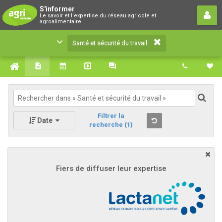
Santé et sécurité du travail
S'informer
Le savoir et l'expertise du réseau agricole et
Le savoir et l'expertise du réseau agricole et
agroalimentaire
agroalimentaire
Santé et sécurité du travail
Filtrer la
Date
recherche
(1)
Fiers de diffuser leur expertise