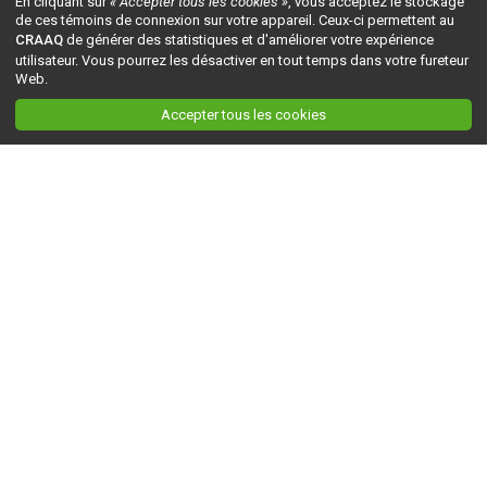
En cliquant sur
« Accepter tous les cookies »
, vous acceptez le stockage
de ces témoins de connexion sur votre appareil. Ceux-ci permettent au
CRAAQ
de générer des statistiques et d'améliorer votre expérience
utilisateur. Vous pourrez les désactiver en tout temps dans votre fureteur
Web.
Accepter tous les cookies
Ceci est la version du site en
développement
. Pour la version en
production
, visitez ce
lien
.
AGRI-RÉSEAU