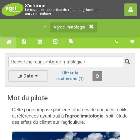
Agroclimatologie
S'informer
Le savoir et l'expertise du réseau agricole et
Le savoir et l'expertise du réseau agricole et
agroalimentaire
agroalimentaire
Agroclimatologie
Filtrer la
Date
recherche
(1)
Mot du pilote
Cette page propose plusieurs sources de données, outils
et références ayant trait à l’
agroclimatologie
, soit l’étude
des effets du climat sur l’agriculture.