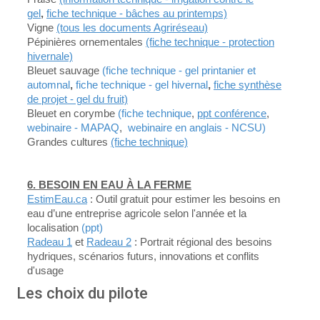
gel
,
fiche technique - bâches au printemps)
Vigne
(tous les documents Agriréseau)
Pépinières ornementales
(fiche technique - protection
hivernale)
Bleuet sauvage
(fiche technique - gel printanier et
automnal
,
fiche technique - gel hivernal
,
fiche synthèse
de projet - gel du fruit)
Bleuet en corymbe
(fiche technique
,
ppt conférence
,
webinaire - MAPAQ
,
webinaire en anglais - NCSU)
Grandes cultures
(fiche technique)
6. BESOIN EN EAU À LA FERME
EstimEau.ca
: Outil gratuit pour estimer les besoins en
eau d’une entreprise agricole selon l'année et la
localisation
(ppt)
Radeau 1
et
Radeau 2
:
Portrait régional des besoins
hydriques, scénarios futurs, innovations et conflits
d'usage
Les choix du pilote