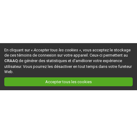
En cliquant sur
« Accepter tous les cookies »
, vous acceptez le stockage
de ces témoins de connexion sur votre appareil. Ceux-ci permettent au
CRAAQ
de générer des statistiques et d'améliorer votre expérience
utilisateur. Vous pourrez les désactiver en tout temps dans votre fureteur
Web.
Accepter tous les cookies
Ceci est la version du site en
développement
. Pour la version en
production
, visitez ce
lien
.