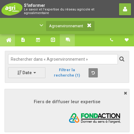
Agroenvironnement
S'informer
Le savoir et l'expertise du réseau agricole et
Le savoir et l'expertise du réseau agricole et
agroalimentaire
agroalimentaire
Agroenvironnement
Filtrer la
Date
recherche
(1)
Fiers de diffuser leur expertise