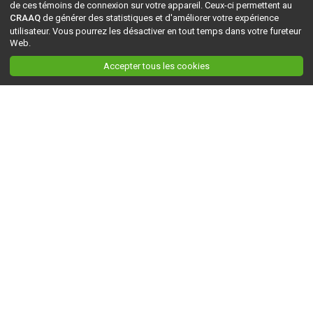
de ces témoins de connexion sur votre appareil. Ceux-ci permettent au
CRAAQ
de générer des statistiques et d'améliorer votre expérience
utilisateur. Vous pourrez les désactiver en tout temps dans votre fureteur
Web.
Accepter tous les cookies
Ceci est la version du site en
développement
. Pour la version en
production
, visitez ce
lien
.
AGRI-RÉSEAU