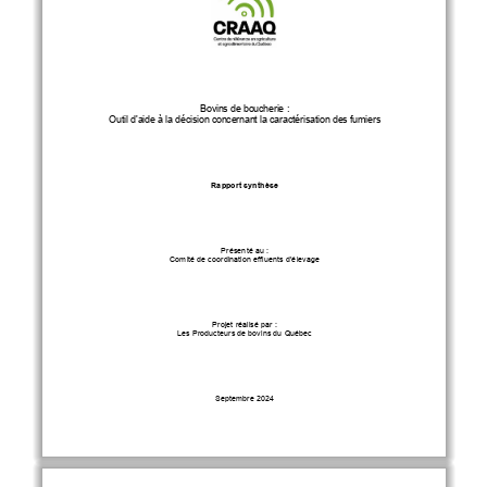
B
ovins de boucherie :
Outil d'aide à la décision concernant
 la caractérisation des fumiers
Rapport synthèse
Présenté au : 
Comité de coordination effluents d’
élevage
Projet réalisé par
 : 
Les P
roducteurs de bovins du Québec
Septembre 
2024