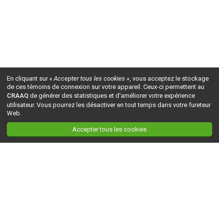
En cliquant sur
« Accepter tous les cookies »
, vous acceptez le stockage
de ces témoins de connexion sur votre appareil. Ceux-ci permettent au
CRAAQ
de générer des statistiques et d'améliorer votre expérience
utilisateur. Vous pourrez les désactiver en tout temps dans votre fureteur
Web.
Accepter tous les cookies
Ceci est la version du site en
développement
. Pour la version en
production
, visitez ce
lien
.