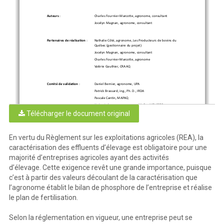
Auteur
s 
: 
Charles Fournier
-
Marcotte, agronome, consultant
Jocelyn Magnan, agronome, consultant
P
artenaires de réalisation
 : 
Nathalie Côté, agronome,
Les Producteurs de bovins du 
Québec
(gestionnaire du projet)
Jocelyn Magnan, agronome, consultant
Charles Fournier
-
Marcotte, agronome
Valérie Gauthier, CRAAQ
C
omité de validation
 : 
Daniel Bernier, agronome, UPA
P
atrick Brassard, ing., Ph. D., IRDA
Pas
cale Can
tin,
MAPAQ
Karine Labrecque, agronome, M. Sc., 
MELCCFP
Télécharger le document original
Valérie Gauthier, CRAAQ
É
dition et mise en page
 : 
Lyne Lauzon, CRAAQ
Audrey Jenkins
, CRAAQ
En vertu du Règlement sur les exploitations agricoles (REA), la
caractérisation des effluents d’élevage est obligatoire pour une
majorité d’entreprises agricoles ayant des activités
P
ARTENAIRES FINANCIERS
Ce projet a été financé par le ministère de
 l’
Agriculture, des Pêcheries et de l
’
Alimentation dans 
d’élevage. Cette exigence revêt une grande importance, puisque
le cadre du programme
Prime
-
Vert.
c’est à partir des valeurs découlant de la caractérisation que
l’agronome établit le bilan de phosphore de l’entreprise et réalise
le plan de fertilisation.
Selon la réglementation en vigueur, une entreprise peut se