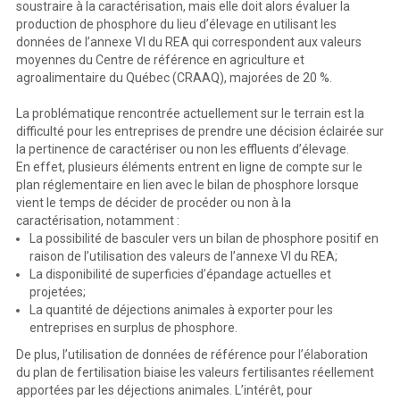
soustraire à la caractérisation, mais elle doit alors évaluer la
production de phosphore du lieu d’élevage en utilisant les
données de l’annexe VI du REA qui correspondent aux valeurs
moyennes du Centre de référence en agriculture et
AVANT
-PROPOS
agroalimentaire du Québec (CRAAQ), majorées de 20 %.
Afin de
mieux accompagner les producteurs et productrices de bovins du Québec dans l
’
utilisation 
des effluents d
’
élevage de leur entreprise, une synthèse des documents suivants a été réalisée
: 
•
Rapport  synthèse
 : 
Caractérisation des fumiers de bovins de boucherie
  – 
Prendre la 
La problématique rencontrée actuellement sur le terrain est la
décision de caractériser ou non
, 
•
difficulté pour les entreprises de prendre une décision éclairée sur
Grille
de décision supportant le choix de caractériser ou non les effluents d
’
élevage d
’
une 
entreprise bovine
,
la pertinence de caractériser ou non les effluents d’élevage.
•
Rapport de
caractérisation
: 4 études de cas à titre d
’
exemple
s 
pour les agronomes
. 
Toutefois, 
ces derniers ayant été publiés en 2013
à la suite du projet intitulé «
Caractérisation des 
En effet, plusieurs éléments entrent en ligne de compte sur le
fumiers de bovins de boucherie 
– 
Prendre la décision de caractériser ou non
 »
,
il fallait, pour 
tenir 
compte du contexte actuel de la production bovine, intégrer à c
ette synthèse 
des considérations 
plan réglementaire en lien avec le bilan de phosphore lorsque
associées aux prix des intrants et aux impacts environnementaux des activités agricoles, qui 
prennent une place grandissante dans les préoccupations des entreprises bovines.
vient le temps de décider de procéder ou non à la
Une approche basée sur l
’
optimisation de l
’
azote
des effluents d
’
élevage
est donc
proposée
 ici
, 
caractérisation, notamment :
en plus de la mise à jour des aspects réglementaires principalement liés à la gestion du phosphore
.
La fertilisation azotée des cultures 
à partir des données issues de la caractérisation des effluents 
La possibilité de basculer vers un bilan de phosphore positif en
d’
éleva  ge est, quant à elle,
abordée sous l
’
angle économique et environnemental.
raison de l’utilisation des valeurs de l’annexe VI du REA;
Ce document s
’
adresse aux producteurs et productrices exploitant des entreprises de production
s 
bovines, mais aussi aux conseillers et conseillères agricoles qui
travaillent de conc
ert
avec
eux .
La disponibilité de superficies d’épandage actuelles et
projetées;
La quantité de déjections animales à exporter pour les
entreprises en surplus de phosphore.
De plus, l’utilisation de données de référence pour l’élaboration
du plan de fertilisation biaise les valeurs fertilisantes réellement
apportées par les déjections animales. L’intérêt, pour