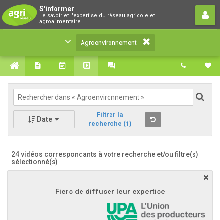
Agroenvironnement
S'informer
Le savoir et l'expertise du réseau agricole et
Le savoir et l'expertise du réseau agricole et
agroalimentaire
agroalimentaire
Agroenvironnement
Filtrer la
Date
recherche
(1)
24 vidéos correspondants à votre recherche
et/ou filtre(s)
sélectionné(s)
Fiers de diffuser leur expertise