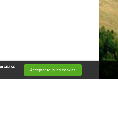
 au
CRAAQ
Accepter tous les cookies
 visitez ce
lien
.