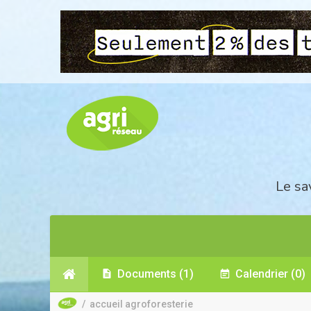
Le sa
Documents
(1)
Calendrier
(0)
/
accueil agroforesterie