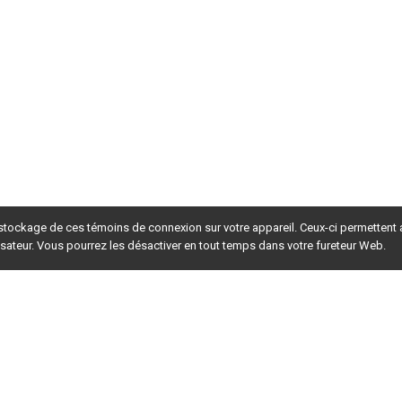
 stockage de ces témoins de connexion sur votre appareil. Ceux-ci permettent
lisateur. Vous pourrez les désactiver en tout temps dans votre fureteur Web.
rsion du site en
développement
. Pour la version en
production
,